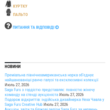
КУРТКУ
ПАЛЬТО
ПИТАННЯ ТА ВІДПОВІДІ
НОВИНИ
Преміальна північноамериканська норка об’єднує
найшанованіші ранчо галузі та ексклюзивні колекції
Июль 27, 2026
Saga Furs з гордістю представляє: повністю жіночу
команду на стенді аукціоніста
Июль 27, 2026
Подорож відкриттів: індійська дизайнерка Неха Чавла у
Saga Furs Creative Hub
Июль 27, 2026
Аукціон, звіти та біржові релізи Saga Furs за червень