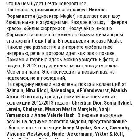
что на нем будет нечто невероятное.
Постоянно удивляющий всех вокруг
Никола
Формикетти
(директор Mugler) не делает свои шоу
банальными и заурядными. Каждое его шоу – феерия
красок, обилие сюрпризов. Неслучайно именно
Формикетти является самым любимым дизайнером
эпатажной
Леди ГаГа
. В преддверии показа Mugler,
Никола уже разместил в интернете любопытное
интервью, речь в котором идет как раз о показе.
Помимо интервью здесь можно увидеть и фото, и
видео. В 2012 году зритель сможет увидеть показ
Mugler он-лайн. Это происходит в первый раз, но,
надеемся, не в последний.
На середину недели назначены показы коллекций от
Balmain, Nina Ricci, Balenciaga, AF Vandevorst, Manish
Arora
. В пятницу пройдут показы осенне-зимних
коллекций 2012/2013 года от
Christian Dior, Sonia Rykiel,
Lanvin, Chalayan, Maison Martin Margiela, Yohji
Yamamoto
и
Anne Valerie Hash
. В первые выходные
весны на подиуме появятся модели, представляющие
обновленные коллекции
Issey Miyake, Kenzo, Givenchy,
Vivienne Westwood, Haider Ackermann, Viktor & Rolf,