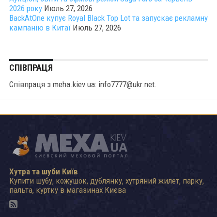
2026 року
Июль 27, 2026
BackAtOne купує Royal Black Top Lot та запускає рекламну
кампанію в Китаї
Июль 27, 2026
СПІВПРАЦЯ
Співпраця з meha.kiev.ua: info7777@ukr.net.
Хутра та шуби Київ
Купити шубу, кожушок, дублянку, хутряний жилет, парку,
пальта, куртку в магазинах Києва