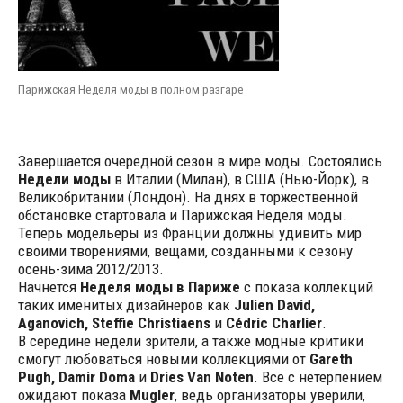
Парижская Неделя моды в полном разгаре
Завершается очередной сезон в мире моды. Состоялись
Недели моды
в Италии (Милан), в США (Нью-Йорк), в
Великобритании (Лондон). На днях в торжественной
обстановке стартовала и Парижская Неделя моды.
Теперь модельеры из Франции должны удивить мир
своими творениями, вещами, созданными к сезону
осень-зима 2012/2013.
Начнется
Неделя моды в Париже
с показа коллекций
таких именитых дизайнеров как
Julien David,
Aganovich, Steffie Christiaens
и
Cédric Charlier
.
В середине недели зрители, а также модные критики
смогут любоваться новыми коллекциями от
Gareth
Pugh, Damir Doma
и
Dries Van Noten
. Все с нетерпением
ожидают показа
Mugler
, ведь организаторы уверили,