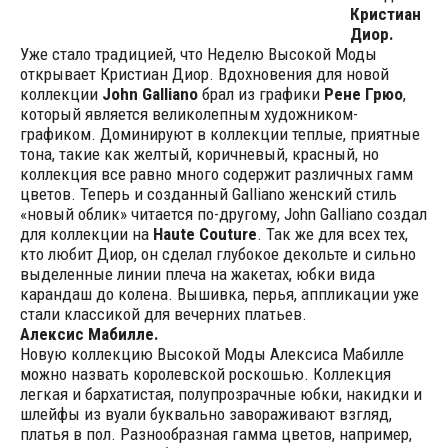
Кристиан
Диор.
Уже стало традицией, что Неделю Высокой Моды
открывает Кристиан Диор. Вдохновения для новой
коллекции
John Galliano
брал из графики
Рене Грюо
,
который является великолепным художником-
графиком. Доминируют в коллекции теплые, приятные
тона, такие как желтый, коричневый, красный, но
коллекция все равно много содержит различных гамм
цветов.
Теперь и созданный Galliano женский стиль
«новый облик» читается по-другому, John Galliano создал
для коллекции на
Haute Couture
. Так же для всех тех,
кто любит Диор, он сделал глубокое декольте и сильно
выделенные линии плеча на жакетах, юбки вида
карандаш до колена. Вышивка, перья, аппликации уже
стали классикой для вечерних платьев.
Алексис Мабилле.
Новую коллекцию Высокой Моды Алексиса Мабилле
можно назвать королевской роскошью. Коллекция
легкая и бархатистая, полупрозрачные юбки, накидки и
шлейфы из вуали буквально завораживают взгляд,
платья в пол. Разнообразная гамма цветов, например,