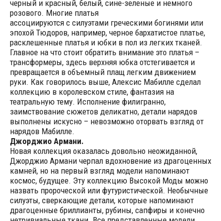
черный и красный, белый, сине-зеленые и немного
розового. Многие платья
ассоциируются с силуэтами греческими богинями или
эпохой Тюдоров, например, черное бархатистое платье,
расклешенные платья и юбки в пол из легких тканей.
Главное на что стоит обратить внимание это платья –
трансформеры, здесь верхняя юбка отстегивается и
превращается в объемный плащ легким движением
руки. Как говорилось выше, Алексис Мабилле сделал
коллекцию в королевском стиле, фантазия на
театральную тему. Исполнение филигранно,
заимствование сюжетов деликатно, детали нарядов
выполнены искусно – невозможно оторвать взгляд от
нарядов Мабилле.
Джорджио Армани.
Новая коллекция оказалась довольно неожиданной,
Джорджио Армани черпал вдохновение из драгоценных
камней, но на первый взгляд модели напоминают
космос, будущее. Эту коллекцию Высокой Моды можно
назвать пророческой или футуристической. Необычные
силуэты, сверкающие детали, которые напоминают
драгоценные бриллианты, рубины, сапфиры и конечно
нетривиальные ткани. Все представленные модели