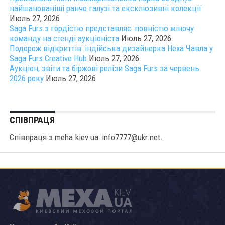
найшанованіші ранчо галузі та ексклюзивні колекції
Июль 27, 2026
Saga Furs з гордістю представляє: повністю жіночу
команду на стенді аукціоніста
Июль 27, 2026
Подорож відкриттів: індійська дизайнерка Неха Чавла у
Saga Furs Creative Hub
Июль 27, 2026
Аукціон, звіти та біржові релізи Saga Furs за червень
2026 року
Июль 27, 2026
СПІВПРАЦЯ
Співпраця з meha.kiev.ua: info7777@ukr.net.