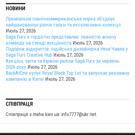
НОВИНИ
Преміальна північноамериканська норка об’єднує
найшанованіші ранчо галузі та ексклюзивні колекції
Июль 27, 2026
Saga Furs з гордістю представляє: повністю жіночу
команду на стенді аукціоніста
Июль 27, 2026
Подорож відкриттів: індійська дизайнерка Неха Чавла у
Saga Furs Creative Hub
Июль 27, 2026
Аукціон, звіти та біржові релізи Saga Furs за червень
2026 року
Июль 27, 2026
BackAtOne купує Royal Black Top Lot та запускає рекламну
кампанію в Китаї
Июль 27, 2026
СПІВПРАЦЯ
Співпраця з meha.kiev.ua: info7777@ukr.net.