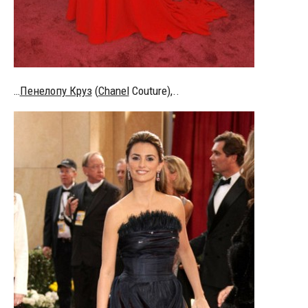
…
Пенелопу Круз
(
Chanel
Couture),..