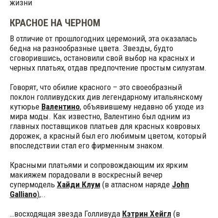
жизни
КРАСНОЕ НА ЧЕРНОМ
В отличие от прошлогодних церемоний, эта оказалась
бедна на разнообразные цвета. Звезды, будто
сговорившись, остановили свой выбор на красных и
черных платьях, отдав предпочтение простым силуэтам.
Говорят, что обилие красного – это своеобразный
поклон голливудских див легендарному итальянскому
кутюрье
Валентино
, объявившему недавно об уходе из
мира моды. Как известно, Валентино был одним из
главных поставщиков платьев для красных ковровых
дорожек, а красный был его любимым цветом, который
впоследствии стал его фирменным знаком.
Красными платьями и сопровождающим их ярким
макияжем порадовали в воскресный вечер
супермодель
Хайди Клум
(в атласном наряде
John
Galliano
),..
…восходящая звезда Голливуда
Кэтрин Хейгл
(в