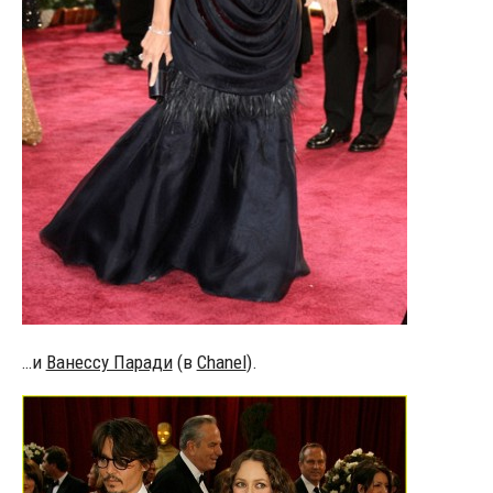
…и
Ванессу Паради
(в
Chanel
).