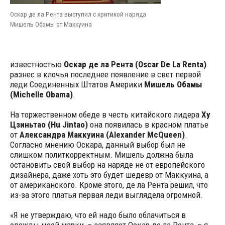
Оскар де ла Рента выступил с критикой наряда
Мишель Обамы от Маккуина
известностью
Оскар де ла Рента (Oscar De La Renta)
разнес в клочья последнее появление в свет первой
леди Соединенных Штатов Америки
Мишель Обамы
(Michelle Obama)
.
На торжественном обеде в честь китайского лидера
Ху
Цзиньтао (Hu Jintao)
она появилась в красном платье
от
Александра Маккуина (Alexander McQueen)
.
Согласно мнению Оскара, данный выбор был не
слишком политкорректным.
Мишель должна была
остановить свой выбор на наряде не от европейского
дизайнера, даже хоть это будет шедевр от Маккуина, а
от американского. Кроме этого, де ла Рента решил, что
из-за этого платья первая леди выглядела огромной.
«Я не утверждаю, что ей надо было облачиться в