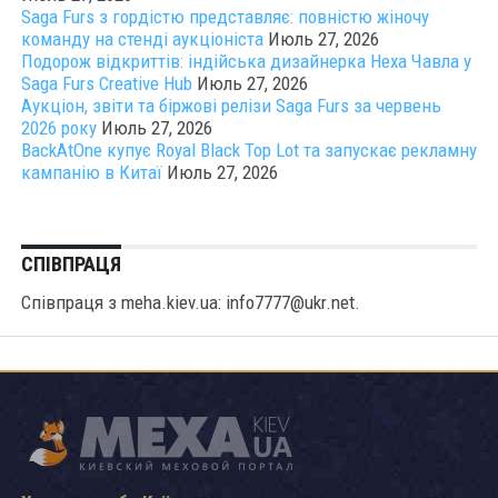
Saga Furs з гордістю представляє: повністю жіночу
команду на стенді аукціоніста
Июль 27, 2026
Подорож відкриттів: індійська дизайнерка Неха Чавла у
Saga Furs Creative Hub
Июль 27, 2026
Аукціон, звіти та біржові релізи Saga Furs за червень
2026 року
Июль 27, 2026
BackAtOne купує Royal Black Top Lot та запускає рекламну
кампанію в Китаї
Июль 27, 2026
СПІВПРАЦЯ
Співпраця з meha.kiev.ua: info7777@ukr.net.