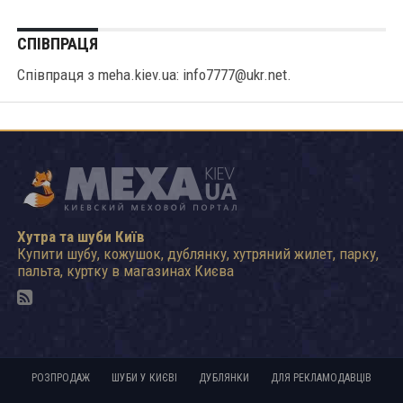
СПІВПРАЦЯ
Співпраця з meha.kiev.ua: info7777@ukr.net.
Хутра та шуби Київ
Купити шубу, кожушок, дублянку, хутряний жилет, парку,
пальта, куртку в магазинах Києва
РОЗПРОДАЖ
ШУБИ У КИЄВІ
ДУБЛЯНКИ
ДЛЯ РЕКЛАМОДАВЦІВ