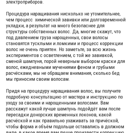
электроприборов.
Процедура наращивания нисколько не утомительнее,
чем процесс химической завивки или долговременной
укладки, а результат на много безопаснее для
структуры собственных волос. Да, многие скажут, что
под давлением груза нарощенных, свои волосы
становятся тусклыми и ломкими и процесс коррекции
волос не очень приятен. Но заметьте, за всю жизнь
экспериментов с осветлением, с той же завивкой,
сменой шампуня, порой неверным выбором краски для
волос, ежедневными мучениями феном и грубыми
расчёсками, мы не обращаем внимания, сколько бед
мы приносим своим волосам.
Придя на процедуру наращивания волос, вы получите
подробную консультацию от мастера и инструкцию по
уходу за своими и нарощенными волосами. Вам
расскажут какой лучше шампунь подойдёт вам после
пересадки донорских временных локонов, какой
расчёской и как правильно ухаживать за причёской,
чтобы форма и объём подольше оставались в должном
виде, в какое время вам лучше произвести коррекцию