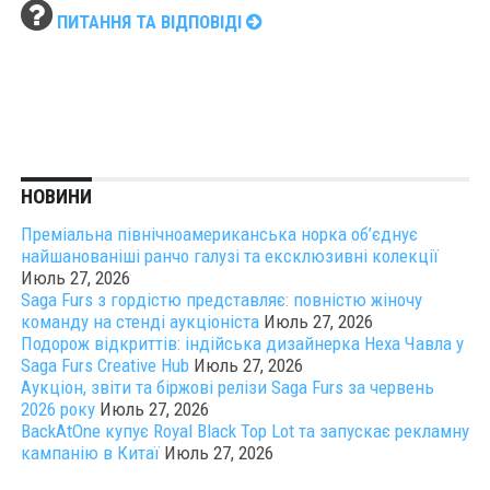
ПИТАННЯ ТА ВІДПОВІДІ
НОВИНИ
Преміальна північноамериканська норка об’єднує
найшанованіші ранчо галузі та ексклюзивні колекції
Июль 27, 2026
Saga Furs з гордістю представляє: повністю жіночу
команду на стенді аукціоніста
Июль 27, 2026
Подорож відкриттів: індійська дизайнерка Неха Чавла у
Saga Furs Creative Hub
Июль 27, 2026
Аукціон, звіти та біржові релізи Saga Furs за червень
2026 року
Июль 27, 2026
BackAtOne купує Royal Black Top Lot та запускає рекламну
кампанію в Китаї
Июль 27, 2026