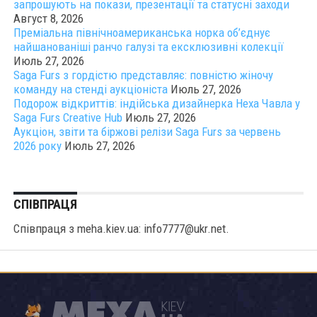
запрошують на покази, презентації та статусні заходи
Август 8, 2026
Преміальна північноамериканська норка об’єднує
найшанованіші ранчо галузі та ексклюзивні колекції
Июль 27, 2026
Saga Furs з гордістю представляє: повністю жіночу
команду на стенді аукціоніста
Июль 27, 2026
Подорож відкриттів: індійська дизайнерка Неха Чавла у
Saga Furs Creative Hub
Июль 27, 2026
Аукціон, звіти та біржові релізи Saga Furs за червень
2026 року
Июль 27, 2026
СПІВПРАЦЯ
Співпраця з meha.kiev.ua: info7777@ukr.net.