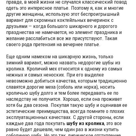
правде, в моей жизни не случался классический повод
одеть это интересное платье. Поэтому я, как и многие
другие женщины, использую этот беспроигрышный
вариант для скромных коктейльных вечеринок с
друзьями — когда большого шикарного и дорогого
празднества не намечается, но элемент праздника и
желание расслабиться все же присутствуют. Такая
своего рода претензия на вечернее платье.
Еще одним намеком на шикарную жизнь, только
зимний вариант, можно назвать недорогие шубы из
кролика. Кроличий мех относится к одному из самых
нежных и самых неноских. При его выделке
невозможно добиться качества, которым традиционно
славятся дорогие меха (соболь или норка), носить
кроличью шубу долго и тем более передавать ее по
наследству не получится. Хорошо, если она проживет
хотя бы два сезона. Покупая такую шубу и оценивая ее
эстетические преимущества, всегда помните о плохих
эксплуатационных качествах. С другой стороны, если
каждые два года покупать
шубу из кролика
, это все
равно будет дешевле, чем один раз в жизни купить
соболиную шубу. Но это так, лирическое отступление.