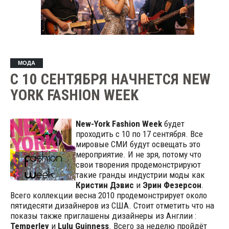
МОДА
С 10 СЕНТЯБРЯ НАЧНЕТСЯ NEW
YORK FASHION WEEK
New-York Fashion Week
будет
проходить с 10 по 17 сентября. Все
мировые СМИ будут освещать это
мероприятие. И не зря, потому что
свои творения продемонстрируют
такие гранды индустрии моды как
Кристин Дэвис
и
Эрин Фезерсон
.
Всего коллекции весна 2010 продемонстрирует около
пятидесяти дизайнеров из США. Стоит отметить что на
показы также приглашены дизайнеры из Англии :
Temperley
и
Lulu Guinness
. Всего за неделю пройдёт