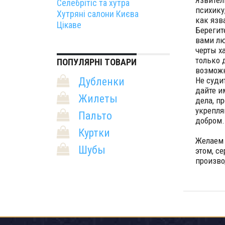
Язвител
Селебрітіс та хутра
психику
Хутряні салони Києва
как язв
Цікаве
Берегит
вами лю
черты х
только 
ПОПУЛЯРНІ ТОВАРИ
возможн
Дубленки
Не суди
дайте и
Жилеты
дела, пр
укрепля
Пальто
добром.
Куртки
Желаем 
Шубы
этом,
се
произво