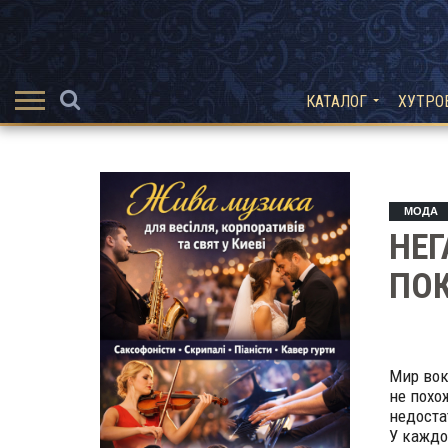
КАТАЛОГ
ХУТРО
МОДА
НЕГ
ПО
Мир вок
не похо
недоста
У каждо