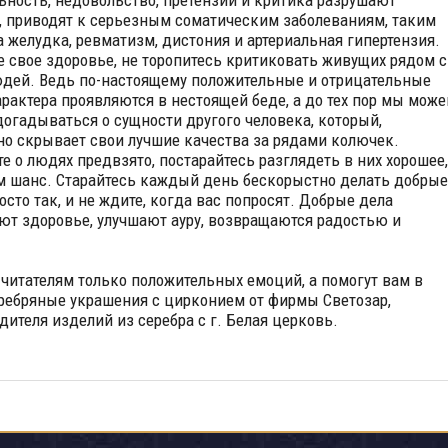
ьность, недовольство, претензии и критика разрушают
, приводят к серьезным соматическим заболеваниям, таким
а желудка, ревматизм, дистония и артериальная гипертензия.
е свое здоровье, не торопитесь критиковать живущих рядом с
дей. Ведь по-настоящему положительные и отрицательные
арактера проявляются в нестоящей беде, а до тех пор мы мож
догадываться о сущности другого человека, который,
о скрывает свои лучшие качества за рядами колючек.
те о людях предвзято, постарайтесь разглядеть в них хорошее,
м шанс. Старайтесь каждый день бескорыстно делать добрые
осто так, и не ждите, когда вас попросят. Добрые дела
ют здоровье, улучшают ауру, возвращаются радостью и
читателям только положительных емоций, а помогут вам в
ребряные украшения с цирконием
от фирмы Светозар,
дителя изделий из серебра с г. Белая церковь.