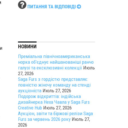
м
ПИТАННЯ ТА ВІДПОВІДІ
НОВИНИ
и
Преміальна північноамериканська
норка об’єднує найшанованіші ранчо
галузі та ексклюзивні колекції
Июль
27, 2026
,
Saga Furs з гордістю представляє:
повністю жіночу команду на стенді
аукціоніста
Июль 27, 2026
Подорож відкриттів: індійська
дизайнерка Неха Чавла у Saga Furs
Creative Hub
Июль 27, 2026
Аукціон, звіти та біржові релізи Saga
в
Furs за червень 2026 року
Июль 27,
2026