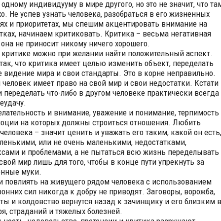
 одному индивидууму в мире другого, но это не значит, что та
хо. Не успев узнать человека, разобраться в его жизненных
ях и приоритетах, мы спешим акцентировать внимание на
тках, начинаем критиковать. Критика – весьма негативная
 она не приносит никому ничего хорошего.
в критике можно при желании найти положительный аспект.
так, что критика имеет целью изменить объект, переделать
е видение мира и свои стандарты. Это в корне неправильно.
человек имеет право на свой мир и свои недостатки. Кстати 
 переделать что-либо в другом человеке практически всегда
неудачу.
лательность и внимание, уважение и понимание, терпимость
моции на которых должны строиться отношения. Любить
 человека – значит ценить и уважать его таким, какой он есть
аленькими, или не очень маленькими, недостатками,
сами и проблемами, а не пытаться всю жизнь переделывать
 свой мир лишь для того, чтобы в конце пути упрекнуть за
нные муки.
 повлиять на живущего рядом человека с использованием
ронних сил никогда к добру не приводят. Заговоры, ворожба,
ты и колдовство вернутся назад к зачинщику и его близким 
ря, страданий и тяжелых болезней.