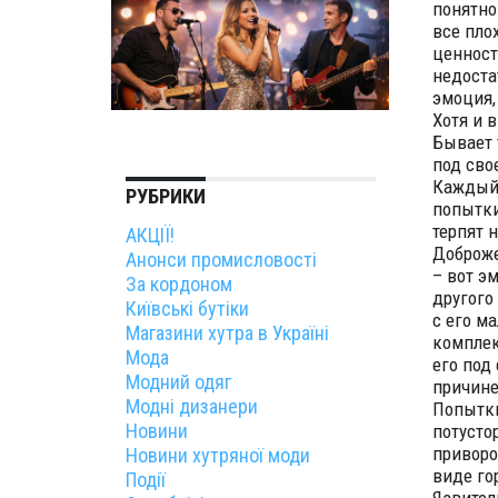
понятно
все пло
ценност
недоста
эмоция,
Хотя и 
Бывает 
под сво
Каждый 
РУБРИКИ
попытки
терпят 
АКЦІЇ!
Доброже
Анонси промисловості
– вот э
За кордоном
другого
Київські бутіки
с его м
Магазини хутра в Україні
комплек
Мода
его под
Модний одяг
причине
Модні дизанери
Попытки
Новини
потусто
приворо
Новини хутряної моди
виде го
Події