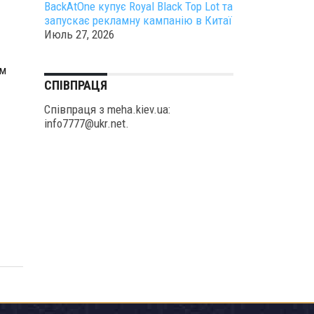
BackAtOne купує Royal Black Top Lot та
запускає рекламну кампанію в Китаї
Июль 27, 2026
ем
СПІВПРАЦЯ
Співпраця з meha.kiev.ua:
info7777@ukr.net.