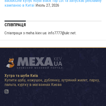
BackAtOne купує Royal Black Top Lot та запускає рекламну
кампанію в Китаї
Июль 27, 2026
СПІВПРАЦЯ
Співпраця з meha.kiev.ua: info7777@ukr.net.
Хутра та шуби Київ
Купити шубу, кожушок, дублянку, хутряний жилет, парку,
пальта, куртку в магазинах Києва