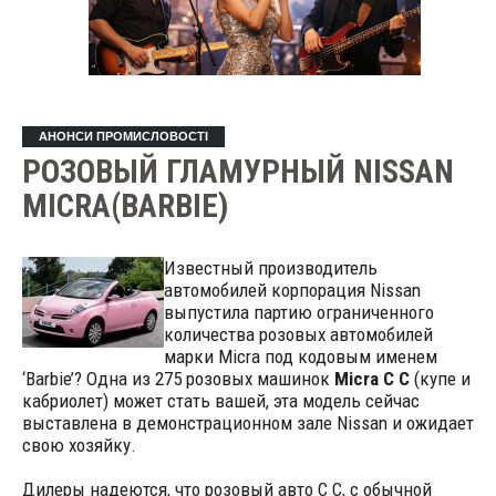
АНОНСИ ПРОМИСЛОВОСТІ
РОЗОВЫЙ ГЛАМУРНЫЙ NISSAN
MICRA(BARBIE)
Известный производитель
автомобилей корпорация Nissan
выпустила партию ограниченного
количества розовых автомобилей
марки Micra под кодовым именем
‘Barbie’? Одна из 275 розовых машинок
Micra C C
(купе и
кабриолет) может стать вашей, эта модель сейчас
выставлена в демонстрационном зале Nissan и ожидает
свою хозяйку.
Дилеры надеются, что розовый авто C C, с обычной