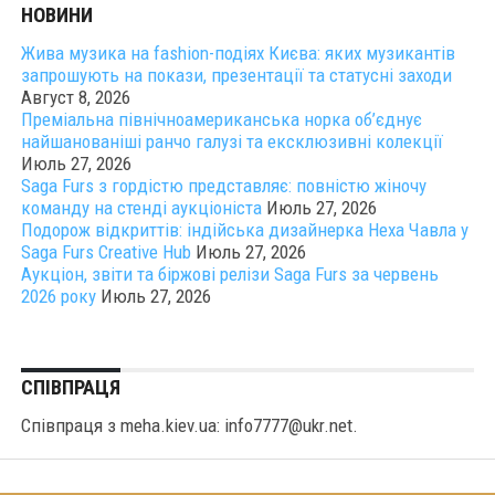
НОВИНИ
Жива музика на fashion-подіях Києва: яких музикантів
запрошують на покази, презентації та статусні заходи
Август 8, 2026
Преміальна північноамериканська норка об’єднує
найшанованіші ранчо галузі та ексклюзивні колекції
Июль 27, 2026
Saga Furs з гордістю представляє: повністю жіночу
команду на стенді аукціоніста
Июль 27, 2026
Подорож відкриттів: індійська дизайнерка Неха Чавла у
Saga Furs Creative Hub
Июль 27, 2026
Аукціон, звіти та біржові релізи Saga Furs за червень
2026 року
Июль 27, 2026
СПІВПРАЦЯ
Співпраця з meha.kiev.ua: info7777@ukr.net.