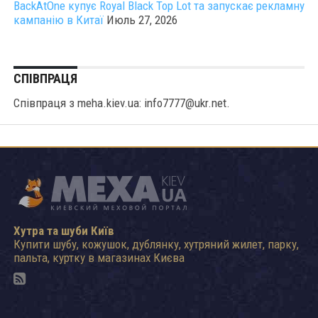
BackAtOne купує Royal Black Top Lot та запускає рекламну
кампанію в Китаї
Июль 27, 2026
СПІВПРАЦЯ
Співпраця з meha.kiev.ua: info7777@ukr.net.
Хутра та шуби Київ
Купити шубу, кожушок, дублянку, хутряний жилет, парку,
пальта, куртку в магазинах Києва