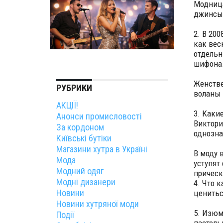
Модница
джинсы 
2. В 20
как весн
отдельн
шифона
Женстве
РУБРИКИ
воланы 
АКЦІЇ!
3. Каки
Анонси промисловості
Виктори
За кордоном
однозна
Київські бутіки
Магазини хутра в Україні
В моду 
Мода
уступят
Модний одяг
прическ
Модні дизанери
4. Что 
Новини
ценитьс
Новини хутряної моди
5. Изюм
Події