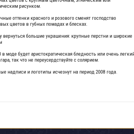
ных цветов с крупным цветочным, этническим или
ическим рисунком.
ичные оттенки красного и розового сменят господство
вых цветов в губных помадах и блесках.
ду вернуться большие украшения: крупные перстни и широкие
ы
08 в моде будет аристократическая бледность или очень легки
гара, так что не переусердствуйте с солярием.
ные надписи и логотипы исчезнут на период 2008 года.