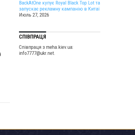
BackAtOne купує Royal Black Top Lot та
запускає рекламну кампанію в Китаї
Июль 27, 2026
СПІВПРАЦЯ
Співпраця з meha.kiev.ua:
info7777@ukr.net.
й