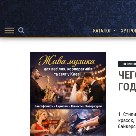
КАТАЛОГ
ХУТРО
НОВИН
ЧЕГ
ГОД
1. Стил
красок,
байкерс