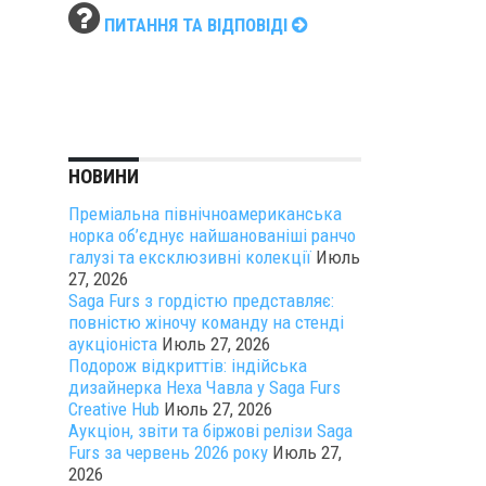
ПИТАННЯ ТА ВІДПОВІДІ
НОВИНИ
Преміальна північноамериканська
норка об’єднує найшанованіші ранчо
галузі та ексклюзивні колекції
Июль
27, 2026
Saga Furs з гордістю представляє:
повністю жіночу команду на стенді
аукціоніста
Июль 27, 2026
Подорож відкриттів: індійська
дизайнерка Неха Чавла у Saga Furs
Creative Hub
Июль 27, 2026
Аукціон, звіти та біржові релізи Saga
Furs за червень 2026 року
Июль 27,
2026