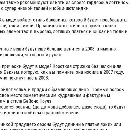
м также рекомендуют изъять из своего гардероба леггинсы,
с супер низкой талией и юбки-шотландки.
08 в моду войдет стиль балерины, который будет преобладать,
ой, так и зимой. Проявится этот стиль в формах, тканях,
ых элементах: в вырезах, летящих платьях и юбках из тюли и
.
нные вещи будут еще больше ценится в 2008, а именно:
и рюшечки, четвертной рукав.
е прически будут в моде? Короткая стрижка без челки а-ля
я Бэкхэм, которую, как вы помните, она носила в 2007 году,
чно покинут нас в 2008.
войдет челка, и прядки обрамляющие лицо. Прямые волосы
 свое место романтическим кудряшкам и фактурным
ам в стиле Бейонс Ноулз.
касается ресниц, (да-да мода добралась даже сюда), то будут
я и длинна и объем в равной степени.
инкой грядущего сезона будут длинные платья ярких или