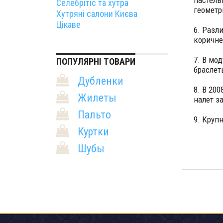
пастель
Селебрітіс та хутра
геометр
Хутряні салони Києва
Цікаве
6. Разл
коричне
7. В мо
ПОПУЛЯРНІ ТОВАРИ
браслет
Дубленки
8. В 20
Жилеты
налет за
Пальто
9. Круп
Куртки
Шубы