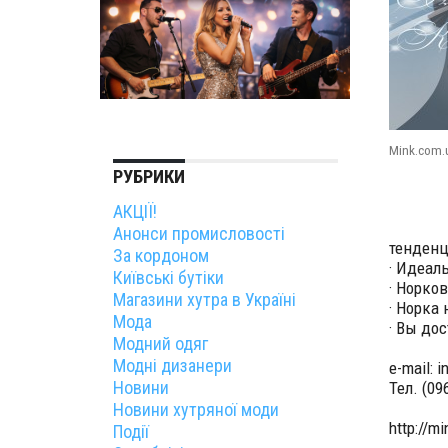
Mink.com.
РУБРИКИ
АКЦІЇ!
Анонси промисловості
тенденц
За кордоном
· Идеал
Київські бутіки
· Норко
Магазини хутра в Україні
· Норка
Мода
· Вы до
Модний одяг
Модні дизанери
e-mail: 
Новини
Тел. (09
Новини хутряної моди
http://m
Події