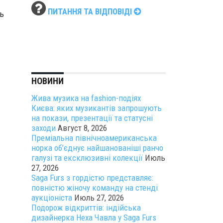
ПИТАННЯ ТА ВІДПОВІДІ
ь
НОВИНИ
Жива музика на fashion-подіях
Києва: яких музикантів запрошують
на покази, презентації та статусні
заходи
Август 8, 2026
Преміальна північноамериканська
норка об’єднує найшанованіші ранчо
галузі та ексклюзивні колекції
Июль
27, 2026
Saga Furs з гордістю представляє:
повністю жіночу команду на стенді
аукціоніста
Июль 27, 2026
Подорож відкриттів: індійська
дизайнерка Неха Чавла у Saga Furs