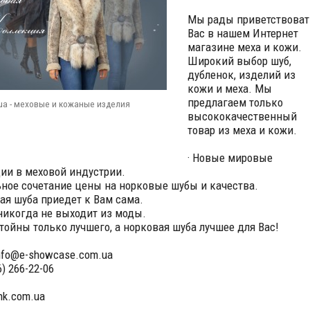
Мы рады приветствоват
Вас в нашем Интернет
магазине меха и кожи.
Широкий выбор шуб,
дубленок, изделий из
кожи и меха. Мы
предлагаем только
ua - меховые и кожаные изделия
высококачественный
товар из меха и кожи.
· Новые мировые
ии в меховой индустрии.
ьное сочетание цены на норковые шубы и качества.
вая шуба приедет к Вам сама.
 никогда не выходит из моды.
стойны только лучшего, а норковая шуба лучшее для Вас!
info@e-showcase.com.ua
6) 266-22-06
ink.com.ua