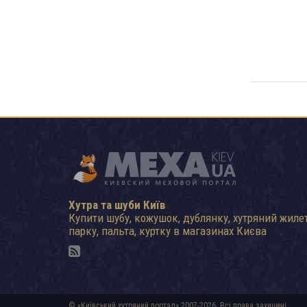
Хутра та шуби Київ
Купити шубу, кожушок, дублянку, хутряний жилет
парку, пальта, куртку в магазинах Києва
© «Київський хутряний портал» 2007-2026. Всі права захищені.