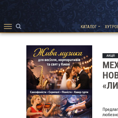
КАТАЛОГ
ХУТРО
АКЦІЇ!
МЕХ
НОВ
«Л
Предлаг
любезн