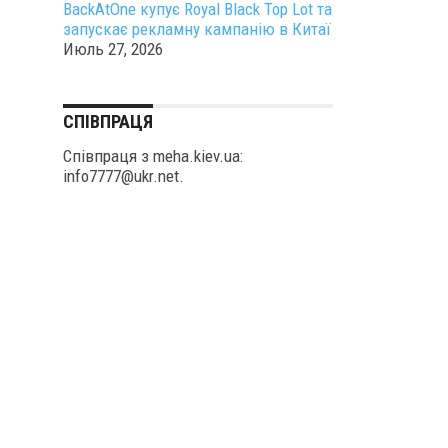
BackAtOne купує Royal Black Top Lot та
запускає рекламну кампанію в Китаї
Июль 27, 2026
СПІВПРАЦЯ
Співпраця з meha.kiev.ua:
info7777@ukr.net.