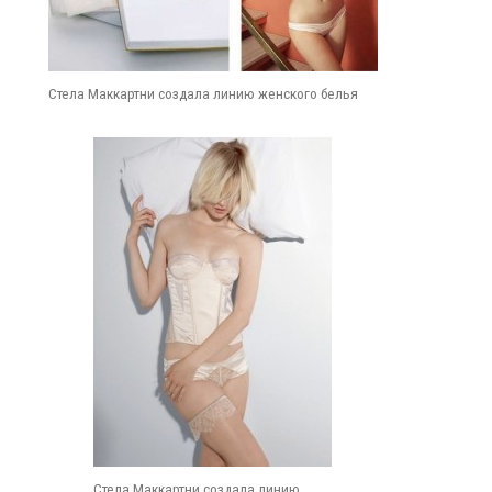
Стела Маккартни создала линию женского белья
Стела Маккартни создала линию