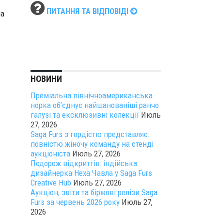
ПИТАННЯ ТА ВІДПОВІДІ
ма
НОВИНИ
Преміальна північноамериканська
норка об’єднує найшанованіші ранчо
галузі та ексклюзивні колекції
Июль
27, 2026
Saga Furs з гордістю представляє:
повністю жіночу команду на стенді
аукціоніста
Июль 27, 2026
Подорож відкриттів: індійська
дизайнерка Неха Чавла у Saga Furs
Creative Hub
Июль 27, 2026
Аукціон, звіти та біржові релізи Saga
Furs за червень 2026 року
Июль 27,
2026