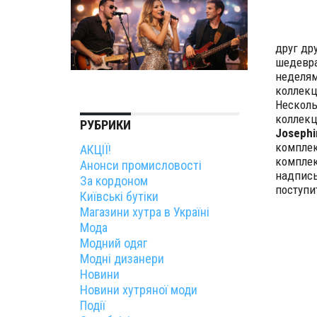
друг др
шедевра
неделям
коллек
Несколь
коллекц
РУБРИКИ
Josephi
комплек
АКЦІЇ!
комплек
Анонси промисловості
надпис
За кордоном
поступит
Київські бутіки
Магазини хутра в Україні
Мода
Модний одяг
Модні дизанери
Новини
Новини хутряної моди
Події