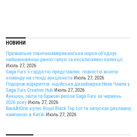
НОВИНИ
Преміальна північноамериканська норка об’єднує
найшанованіші ранчо галузі та ексклюзивні колекції
Июль 27, 2026
Saga Furs з гордістю представляє: повністю жіночу
команду на стенді аукціоніста
Июль 27, 2026
Подорож відкриттів: індійська дизайнерка Неха Чавла у
Saga Furs Creative Hub
Июль 27, 2026
Аукціон, звіти та біржові релізи Saga Furs за червень
2026 року
Июль 27, 2026
BackAtOne купує Royal Black Top Lot та запускає рекламну
кампанію в Китаї
Июль 27, 2026