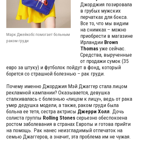
Джорджия позировала
в грубых мужских
перчатках для бокса.
Все то, что мы видим
на снимках – можно
Марк Джейкобс помогает больным
приобрести в магазине
раком груди
Ирландии
Brown
Thomas
уже сейчас.
Средства, вырученные
от продажи сумок (35
евро за штуку) и футболок пойдут в фонд, который
борется со страшной болезнью – рак груди.
Почему именно Джорджия Мэй Джаггер стала лицом
рекламной кампании? Оказывается, девушка
сталкивалась с болезнью «лицом к лицу», ведь от рака
умер дедушка модели, а также, раком груди была
больна ее тетя, сестра актрисы
Джерри Холл
. Дочь
солиста группы
Rolling Stones
серьезно обеспокоена
ростом заболевания в странах Европы и готова прийти
на помощь. Рак нанес неизгладимый отпечаток на
семью Джаггеров, а значит, эта проблема им не чужая.