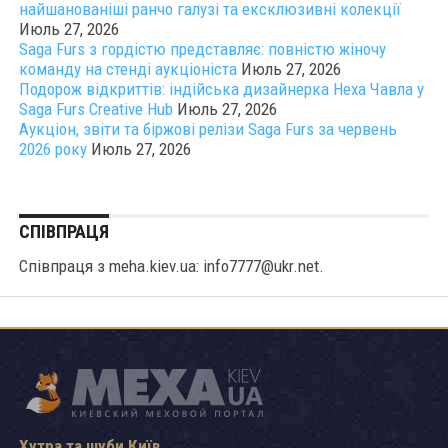
найшанованіші ранчо галузі та ексклюзивні колекції
Июль 27, 2026
Saga Furs з гордістю представляє: повністю жіночу
команду на стенді аукціоніста
Июль 27, 2026
Подорож відкриттів: індійська дизайнерка Неха Чавла у
Saga Furs Creative Hub
Июль 27, 2026
Аукціон, звіти та біржові релізи Saga Furs за червень
2026 року
Июль 27, 2026
СПІВПРАЦЯ
Співпраця з meha.kiev.ua: info7777@ukr.net.
Хутра та шуби Київ