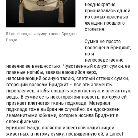
неоднократно
признавалась одной
из самых красивых
женщин прошлого
столетия.
В Lancel создали сумку в честь Бриджит
Бардо
Сумка не просто
посвящена Бриджит,
но и
непосредственно
навеяна ее внешностью. Чувственный силуэт сумки, ее
плавные изгибы, завязывающийся верх,
напоминающий осиную талию, светлый оттенок сумки,
вторящий волосам Бриджит – все эти элементы
переплелись, чтобы создать женственную и элегантную
вещь. В сумке есть некоторая хипповость, которую ей
признает клетчатая ткань подклада.
Материал
подклада тоже выбран не случайно, он вдохновлен
знаменитыми юбками, которые носила Бриджит в
своих фильмах.
Бриджит Бардо является известной защитницей
животных, а потому сумку, посвященную ей, в Lancel