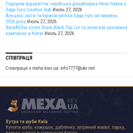
Подорож відкриттів: індійська дизайнерка Неха Чавла у
Saga Furs Creative Hub
Июль 27, 2026
Аукціон, звіти та біржові релізи Saga Furs за червень
2026 року
Июль 27, 2026
BackAtOne купує Royal Black Top Lot та запускає рекламну
кампанію в Китаї
Июль 27, 2026
СПІВПРАЦЯ
Співпраця з meha.kiev.ua: info7777@ukr.net.
Хутра та шуби Київ
Купити шубу, кожушок, дублянку, хутряний жилет, парку,
пальта, куртку в магазинах Києва