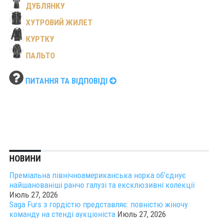
ДУБЛЯНКУ
ХУТРОВИЙ ЖИЛЕТ
КУРТКУ
ПАЛЬТО
ПИТАННЯ ТА ВІДПОВІДІ
НОВИНИ
Преміальна північноамериканська норка об’єднує
найшанованіші ранчо галузі та ексклюзивні колекції
Июль 27, 2026
Saga Furs з гордістю представляє: повністю жіночу
команду на стенді аукціоніста
Июль 27, 2026