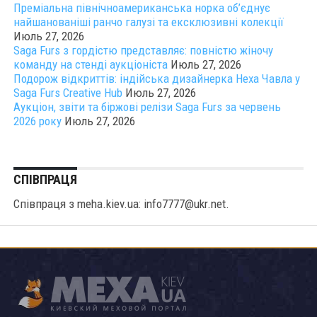
Преміальна північноамериканська норка об’єднує
найшанованіші ранчо галузі та ексклюзивні колекції
Июль 27, 2026
Saga Furs з гордістю представляє: повністю жіночу
команду на стенді аукціоніста
Июль 27, 2026
Подорож відкриттів: індійська дизайнерка Неха Чавла у
Saga Furs Creative Hub
Июль 27, 2026
Аукціон, звіти та біржові релізи Saga Furs за червень
2026 року
Июль 27, 2026
СПІВПРАЦЯ
Співпраця з meha.kiev.ua: info7777@ukr.net.