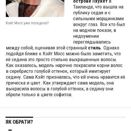
острове Пхукет
в
Таиланде, что вышла на
публику седая и с
сильными морщинками
Кэйт Мосс уже поседела?
вокруг глаз. Все кто был
на модном показе, в
недоумении
переглядывались
между собой, оценивая этой странный
стиль
. Однако
подойдя ближе к Кэйт Мосс можно было заметить, что
её седина это просто стильно выкрашенные волосы.
Как оказалось, модель нарочно покрасили корни волос
в серебристо голубой оттенок, который имитирует
седину. Сама Кэйт призналась, что ей очень нравится её
прическа и цвет.
Как утверждает сама модель, она
выкрасила волосы в голубой оттенок, а седину они
обрели только в цвете софитов.
ЯК ОБРАТИ?