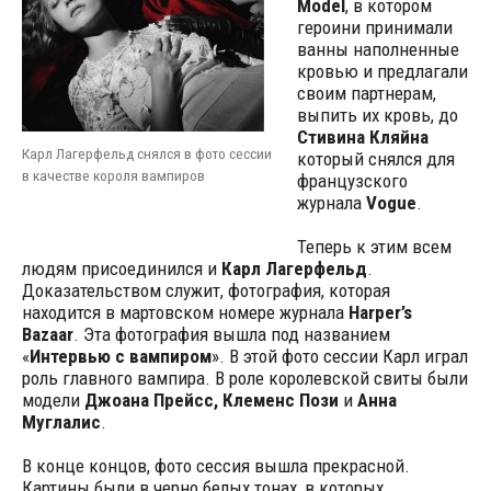
Model
, в котором
героини принимали
ванны наполненные
кровью и предлагали
своим партнерам,
выпить их кровь, до
Стивина Кляйна
Карл Лагерфельд снялся в фото сессии
который снялся для
в качестве короля вампиров
французского
журнала
Vogue
.
Теперь к этим всем
людям присоединился и
Карл Лагерфельд
.
Доказательством служит, фотография, которая
находится в мартовском номере журнала
Harper’s
Bazaar
. Эта фотография вышла под названием
«
Интервью с вампиром
». В этой фото сессии Карл играл
роль главного вампира. В роле королевской свиты были
модели
Джоана Прейсс, Клеменс Пози
и
Анна
Муглалис
.
В конце концов, фото сессия вышла прекрасной.
Картины были в черно белых тонах, в которых