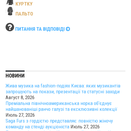
КУРТКУ
ПАЛЬТО
ПИТАННЯ ТА ВІДПОВІДІ
НОВИНИ
Жива музика на fashion-подіях Києва: яких музикантів
запрошують на покази, презентації та статусні заходи
Август 8, 2026
Преміальна північноамериканська норка об’єднує
найшанованіші ранчо галузі та ексклюзивні колекції
Июль 27, 2026
Saga Furs з гордістю представляє: повністю жіночу
команду на стенді аукціоніста
Июль 27, 2026