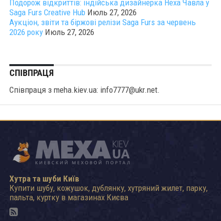
Подорож відкриттів: індійська дизайнерка Неха Чавла у
Saga Furs Creative Hub
Июль 27, 2026
Аукціон, звіти та біржові релізи Saga Furs за червень
2026 року
Июль 27, 2026
СПІВПРАЦЯ
Співпраця з meha.kiev.ua: info7777@ukr.net.
Хутра та шуби Київ
Купити шубу, кожушок, дублянку, хутряний жилет, парку,
пальта, куртку в магазинах Києва