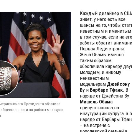
Каждый дизайнер в СШ
знает, у него есть все
шансы на то, чтобы стат
известным и именитым
в том случае, если на ег
работы обратит вниман
Первая Леди страны.
Жена Обамы именно
таким образом
обеспечила карьеру дву
молодым, и никому
неизвестным
модельерам
Джейсону
Ву
и
Барбаре Тфанк
. В
наряде от Джейсона Ву
Мишель Обама
мериканского Президента обратила
присутствовала на
общественности на работы молодого
инаугурации супруга, а в
а
наряде от Барбары Тфан
– на встрече с
королевской семьей в