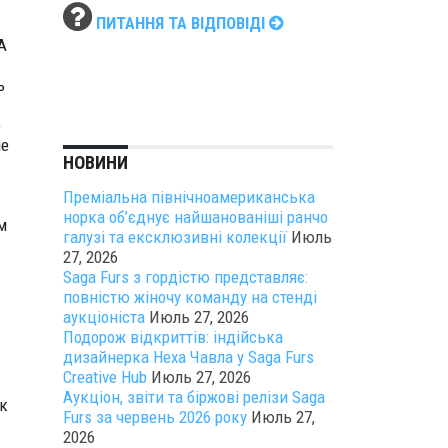
ПИТАННЯ ТА ВІДПОВІДІ
А
ь
о
ие
НОВИНИ
Преміальна північноамериканська
норка об’єднує найшанованіші ранчо
м
галузі та ексклюзивні колекції
Июль
27, 2026
Saga Furs з гордістю представляє:
повністю жіночу команду на стенді
аукціоніста
Июль 27, 2026
Подорож відкриттів: індійська
дизайнерка Неха Чавла у Saga Furs
Creative Hub
Июль 27, 2026
Аукціон, звіти та біржові релізи Saga
к
Furs за червень 2026 року
Июль 27,
2026