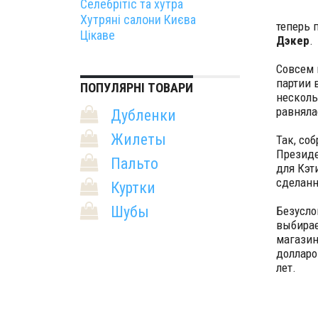
Селебрітіс та хутра
Хутряні салони Києва
теперь 
Цікаве
Дэкер
.
Совсем 
партии 
ПОПУЛЯРНІ ТОВАРИ
несколь
равняла
Дубленки
Жилеты
Так, со
Президе
Пальто
для Кэт
сделанн
Куртки
Шубы
Безусло
выбирае
магазин
долларо
лет.