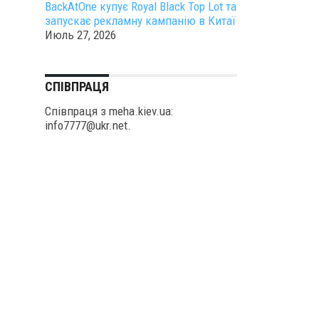
BackAtOne купує Royal Black Top Lot та
запускає рекламну кампанію в Китаї
Июль 27, 2026
СПІВПРАЦЯ
Співпраця з meha.kiev.ua:
info7777@ukr.net.