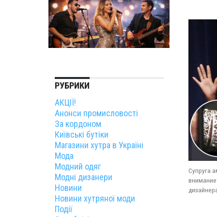
РУБРИКИ
АКЦІЇ!
Анонси промисловості
За кордоном
Київські бутіки
Магазини хутра в Україні
Мода
Модний одяг
Супруга а
Модні дизанери
внимание 
Новини
дизайнер
Новини хутряної моди
Події