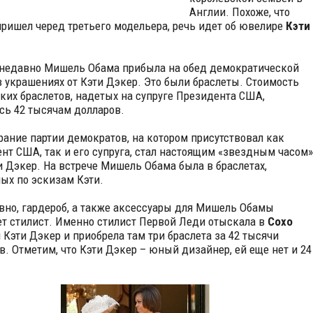
Англии.
Похоже, что
пришел черед третьего модельера, речь идет об ювелире
Кэти
недавно Мишель Обама прибыла на обед демократической
в украшениях от Кэти Дэкер. Это были браслеты. Стоимость
ких браслетов, надетых на супруге Президента США,
сь 42 тысячам долларов.
брание партии демократов, на котором присутствовал как
нт США, так и его супруга, стал настоящим «звездным часом»
и Дэкер. На встрече Мишель Обама была в браслетах,
ых по эскизам Кэти.
вно, гардероб, а также аксессуары для Мишель Обамы
т стилист. Именно стилист Первой Леди отыскала в
Сохо
 Кэти Дэкер и приобрела там три браслета за 42 тысячи
в. Отметим, что Кэти Дэкер – юный дизайнер, ей еще нет и 24