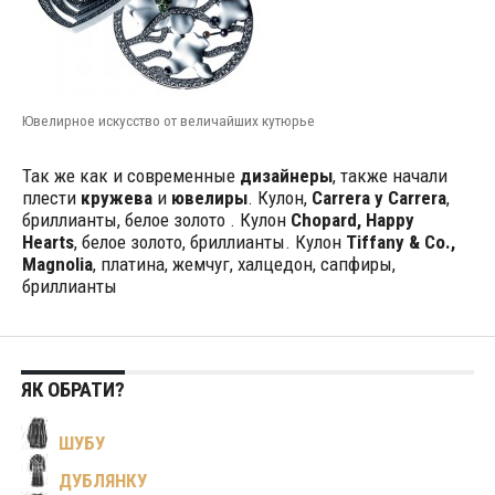
Ювелирное искусство от величайших кутюрье
Так же как и современные
дизайнеры
, также начали
плести
кружева
и
ювелиры
. Кулон,
Carrera y Carrera
,
бриллианты, белое золото . Кулон
Chopard, Happy
Hearts
, белое золото, бриллианты.
Кулон
Tiffany & Co.,
Magnolia
, платина, жемчуг, халцедон, сапфиры,
бриллианты
ЯК ОБРАТИ?
ШУБУ
ДУБЛЯНКУ