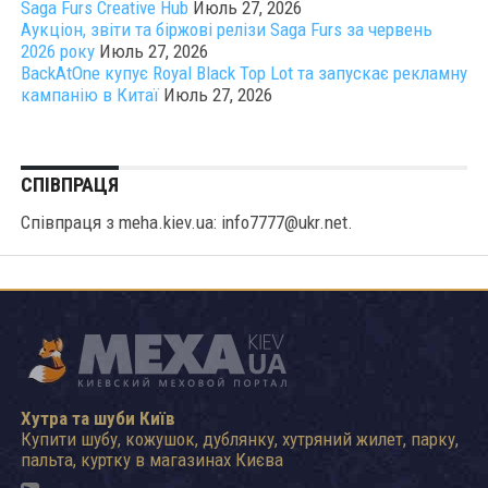
Saga Furs Creative Hub
Июль 27, 2026
Аукціон, звіти та біржові релізи Saga Furs за червень
2026 року
Июль 27, 2026
BackAtOne купує Royal Black Top Lot та запускає рекламну
кампанію в Китаї
Июль 27, 2026
СПІВПРАЦЯ
Співпраця з meha.kiev.ua: info7777@ukr.net.
Хутра та шуби Київ
Купити шубу, кожушок, дублянку, хутряний жилет, парку,
пальта, куртку в магазинах Києва