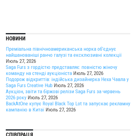
НОВИНИ
Преміальна північноамериканська норка об’єднує
найшанованіші ранчо галузі та ексклюзивні колекції
Июль 27, 2026
Saga Furs з гордістю представляє: повністю жіночу
команду на стенді аукціоніста
Июль 27, 2026
Подорож відкриттів: індійська дизайнерка Неха Чавла у
Saga Furs Creative Hub
Июль 27, 2026
Аукціон, звіти та біржові релізи Saga Furs за червень
2026 року
Июль 27, 2026
BackAtOne купує Royal Black Top Lot та запускає рекламну
кампанію в Китаї
Июль 27, 2026
СПІВПРАЦЯ