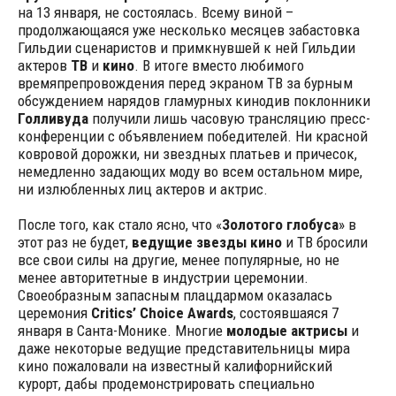
на 13 января, не состоялась. Всему виной –
продолжающаяся уже несколько месяцев забастовка
Гильдии сценаристов и примкнувшей к ней Гильдии
актеров
ТВ
и
кино
. В итоге вместо любимого
времяпрепровождения перед экраном ТВ за бурным
обсуждением нарядов гламурных кинодив поклонники
Голливуда
получили лишь часовую трансляцию пресс-
конференции с объявлением победителей. Ни красной
ковровой дорожки, ни звездных платьев и причесок,
немедленно задающих моду во всем остальном мире,
ни излюбленных лиц актеров и актрис.
После того, как стало ясно, что «
Золотого глобуса
» в
этот раз не будет,
ведущие звезды кино
и ТВ бросили
все свои силы на другие, менее популярные, но не
менее авторитетные в индустрии церемонии.
Своеобразным запасным плацдармом оказалась
церемония
Critics’ Choice Awards
, состоявшаяся 7
января в Санта-Монике. Многие
молодые актрисы
и
даже некоторые ведущие представительницы мира
кино пожаловали на известный калифорнийский
курорт, дабы продемонстрировать специально