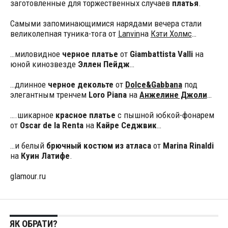
заготовленные для торжественных случаев
платья
.
Самыми запоминающимися нарядами вечера стали
великолепная туника-тога от
Lanvin
на
Кэти Холмс
…
…миловидное
черное платье
от
Giambattista Valli
на
юной кинозвезде
Эллен Пейдж
…
…длинное
черное декольте
от
Dolce&Gabbana
под
элегантным тренчем
Loro Piana
на
Анжелине Джоли
…
….шикарное
красное платье
с пышной юбкой-фонарем
от
Oscar de la Renta
на
Кайре Седжвик
…
…и белый
брючный костюм из атласа
от
Marina Rinaldi
на
Куин Латифе
.
glamour.ru
ЯК ОБРАТИ?