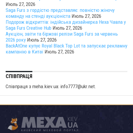
Июль 27, 2026
Saga Furs з гордістю представляє: повністю жіночу
команду на стенді аукціоніста
Июль 27, 2026
Подорож відкриттів: індійська дизайнерка Неха Чавла у
Saga Furs Creative Hub
Июль 27, 2026
Аукціон, звіти та біржові релізи Saga Furs за червень
2026 року
Июль 27, 2026
BackAtOne купує Royal Black Top Lot та запускає рекламну
кампанію в Китаї
Июль 27, 2026
СПІВПРАЦЯ
Співпраця з meha.kiev.ua: info7777@ukr.net.