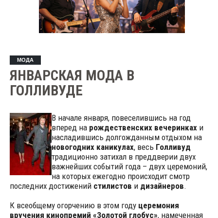
МОДА
ЯНВАРСКАЯ МОДА В
ГОЛЛИВУДЕ
В начале января, повеселившись на год
вперед на
рождественских вечеринках
и
насладившись долгожданным отдыхом на
новогодних каникулах
, весь
Голливуд
традиционно затихал в преддверии двух
важнейших событий года – двух церемоний,
на которых ежегодно происходит смотр
последних достижений
стилистов
и
дизайнеров
.
К всеобщему огорчению в этом году
церемония
вручения кинопремий
«Золотой глобус»
, намеченная