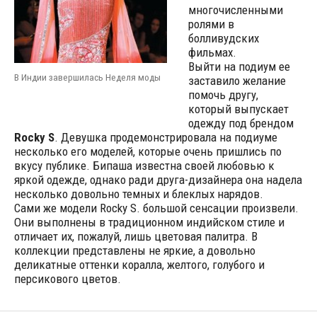
многочисленными
ролями в
болливудских
фильмах.
Выйти на подиум ее
В Индии завершилась Неделя моды
заставило желание
помочь другу,
который выпускает
одежду под брендом
Rocky S
. Девушка продемонстрировала на подиуме
несколько его моделей, которые очень пришлись по
вкусу публике. Бипаша известна своей любовью к
яркой одежде, однако ради друга-дизайнера она надела
несколько довольно темных и блеклых нарядов.
Сами же модели Rocky S. большой сенсации произвели.
Они выполнены в традиционном индийском стиле и
отличает их, пожалуй, лишь цветовая палитра. В
коллекции представлены не яркие, а довольно
деликатные оттенки коралла, желтого, голубого и
персикового цветов.