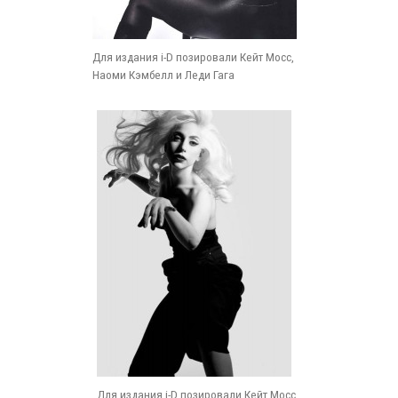
Для издания i-D позировали Кейт Мосс,
Наоми Кэмбелл и Леди Гага
Для издания i-D позировали Кейт Мосс,