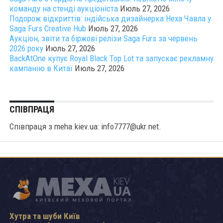
команду на стенді аукціоніста
Июль 27, 2026
Подорож відкриттів: індійська дизайнерка Неха Чавла у
Saga Furs Creative Hub
Июль 27, 2026
Аукціон, звіти та біржові релізи Saga Furs за червень
2026 року
Июль 27, 2026
BackAtOne купує Royal Black Top Lot та запускає рекламну
кампанію в Китаї
Июль 27, 2026
СПІВПРАЦЯ
Співпраця з meha.kiev.ua: info7777@ukr.net.
Хутра та шуби Київ