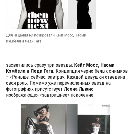
Для издания i-D позировали Кейт Мосс, Наоми
Кэмбелл и Леди Гага
засветились сразу три звезды:
Кейт Мосс, Наоми
Кэмбелл и Леди Гага
. Концепция черно-белых снимков
– «Раньше, сейчас, завтра». Каждой девушки отведена
своя роль. Помимо уже перечисленных звезд на
фотографиях присутствует
Леона Льюис
,
изображающая «завтрашнее» поколение.