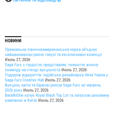
НОВИНИ
Преміальна північноамериканська норка об’єднує
найшанованіші ранчо галузі та ексклюзивні колекції
Июль 27, 2026
Saga Furs з гордістю представляє: повністю жіночу
команду на стенді аукціоніста
Июль 27, 2026
Подорож відкриттів: індійська дизайнерка Неха Чавла у
Saga Furs Creative Hub
Июль 27, 2026
Аукціон, звіти та біржові релізи Saga Furs за червень
2026 року
Июль 27, 2026
BackAtOne купує Royal Black Top Lot та запускає рекламну
кампанію в Китаї
Июль 27, 2026