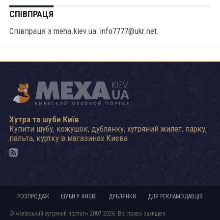
СПІВПРАЦЯ
Співпраця з meha.kiev.ua: info7777@ukr.net.
Хутра та шуби Київ
Купити шубу, кожушок, дублянку, хутряний жилет, парку,
пальта, куртку в магазинах Києва
РОЗПРОДАЖ
ШУБИ У КИЄВІ
ДУБЛЯНКИ
ДЛЯ РЕКЛАМОДАВЦІВ
© «Київський хутряний портал» 2007-2026. Всі права захищені.