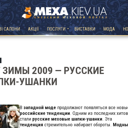
ВІ САЛОНИ
АКЦІЇ
ПОСЛУГИ
ВИСТАВКИ
МОДА
Н
 ЗИМЫ 2009 — РУССКИЕ
ПКИ-УШАНКИ
В
западной моде
продолжают появляться все новы
российские тенденции
. Одним из последних хитов
стали
русские меховые шапки-ушанки
. Эта
тенденция
стремительно набирает обороты.
Модны