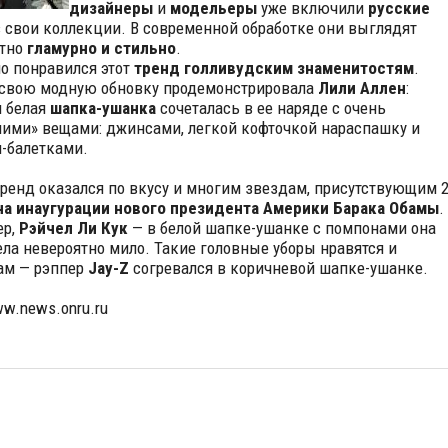
дизайнеры
и
модельеры
уже включили
русские
 свои коллекции. В современной обработке они выглядят
ятно
гламурно и стильно
.
о понравился этот
тренд
голливудским знаменитостям
.
свою модную обновку продемонстрировала
Лили Аллен
:
 белая
шапка-ушанка
сочеталась в ее наряде с очень
ими» вещами: джинсами, легкой кофточкой нараспашку и
-балетками.
ренд оказался по вкусу и многим звездам, присутствующим 
на инаугурации нового президента Америки Барака Обамы
.
ер,
Рэйчел Ли Кук
— в белой шапке-ушанке с помпонами она
ла невероятно мило. Такие головные уборы нравятся и
ам — рэппер
Jay-Z
согревался в коричневой шапке-ушанке.
ww.news.onru.ru