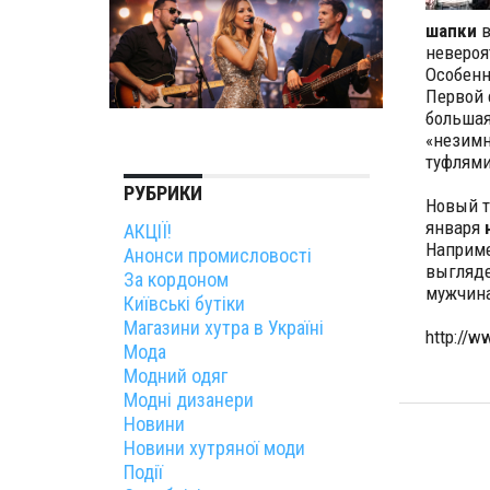
шапки
в
неверо
Особенн
Первой 
большая
«незимн
туфлями
РУБРИКИ
Новый т
января
АКЦІЇ!
Наприм
Анонси промисловості
выгляде
За кордоном
мужчин
Київські бутіки
Магазини хутра в Україні
http://w
Мода
Модний одяг
Модні дизанери
Новини
Новини хутряної моди
Події