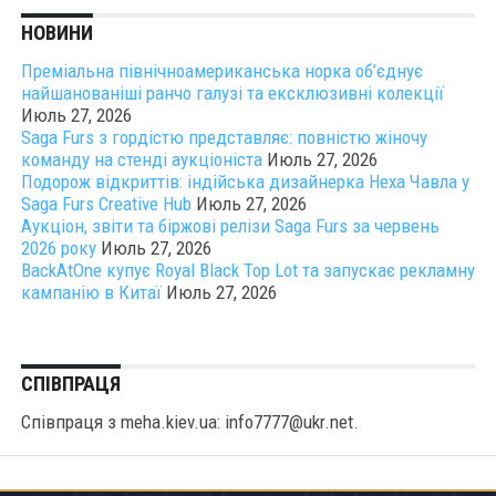
НОВИНИ
Преміальна північноамериканська норка об’єднує
найшанованіші ранчо галузі та ексклюзивні колекції
Июль 27, 2026
Saga Furs з гордістю представляє: повністю жіночу
команду на стенді аукціоніста
Июль 27, 2026
Подорож відкриттів: індійська дизайнерка Неха Чавла у
Saga Furs Creative Hub
Июль 27, 2026
Аукціон, звіти та біржові релізи Saga Furs за червень
2026 року
Июль 27, 2026
BackAtOne купує Royal Black Top Lot та запускає рекламну
кампанію в Китаї
Июль 27, 2026
СПІВПРАЦЯ
Співпраця з meha.kiev.ua: info7777@ukr.net.