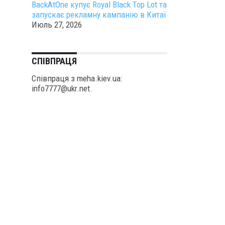
BackAtOne купує Royal Black Top Lot та
запускає рекламну кампанію в Китаї
Июль 27, 2026
СПІВПРАЦЯ
Співпраця з meha.kiev.ua:
info7777@ukr.net.