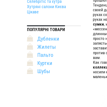
прошлог
Селебрітіс та хутра
Тенден
Хутряні салони Києва
своей д
Цікаве
руках с
руках н
сумки
,
«мессен
ПОПУЛЯРНІ ТОВАРИ
длинные
Дубленки
просто 
запясть
Жилеты
застави
против 
Пальто
вам.
Как гов
Куртки
коллекц
Шубы
носили 
маленьк