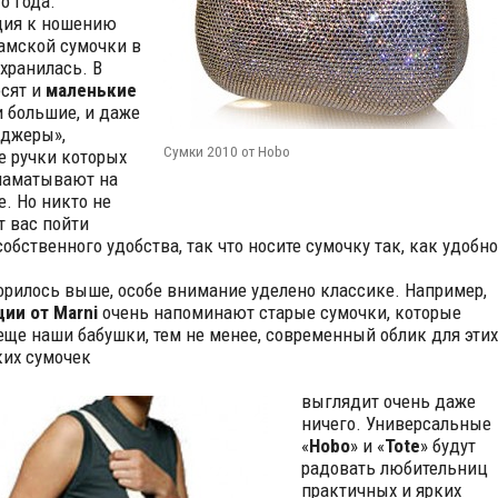
о года.
ция к ношению
амской сумочки в
охранилась. В
осят и
маленькие
 и большие, и даже
джеры»,
Cумки 2010 от Hobo
 ручки которых
наматывают на
е. Но никто не
т вас пойти
собственного удобства, так что носите сумочку так, как удобно
орилось выше, особе внимание уделено классике. Например,
ии от Marni
очень напоминают старые сумочки, которые
еще наши бабушки, тем не менее, современный облик для этих
их сумочек
выглядит очень даже
ничего. Универсальные
«
Hobo
» и «
Tote
» будут
радовать любительниц
практичных и ярких