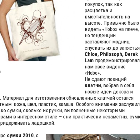
покупок, так как
расцветка и
вместительность на
высоте. Привычно было
видеть «Hobo» на плече,
но тенденции
заставляют модниц
спускать их до запястья
Chloe, Philosoph, Derek
Lam
продемонстрировал
нам свое видение
e
«Hobo».
Не сдают позиций
клатчи
, вобрав в себя
новые идеи декора и
. Материал для изготовления обновленных клатчей остался
тным: кожа, шел, пластик, замша. Особого внимания заслужил
ько сумки, сколько их ручки, выполненные некоторыми
рами в интересном стиле — они практически незаметны, сум
ридерживать ладошкой.
про
сумки 2010
, с