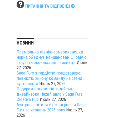
ПИТАННЯ ТА ВІДПОВІДІ
НОВИНИ
Преміальна північноамериканська
норка об’єднує найшанованіші ранчо
галузі та ексклюзивні колекції
Июль
27, 2026
Saga Furs з гордістю представляє:
повністю жіночу команду на стенді
аукціоніста
Июль 27, 2026
Подорож відкриттів: індійська
дизайнерка Неха Чавла у Saga Furs
Creative Hub
Июль 27, 2026
Аукціон, звіти та біржові релізи Saga
Furs за червень 2026 року
Июль 27,
2026