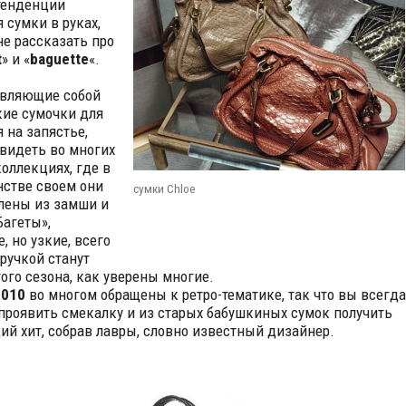
тенденции
 сумки в руках,
не рассказать про
t
» и «
baguette
«.
авляющие собой
ие сумочки для
 на запястье,
видеть во многих
коллекциях, где в
стве своем они
сумки Chloe
лены из замши и
Багеты»,
, но узкие, всего
 ручкой станут
того сезона, как уверены многие.
2010
во многом обращены к ретро-тематике, так что вы всегда
проявить смекалку и из старых бабушкиных сумок получить
ий хит, собрав лавры, словно известный дизайнер.