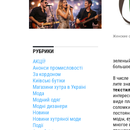
Женские с
РУБРИКИ
зеленый
АКЦІЇ!
большое
Анонси промисловості
За кордоном
В числе
Київські бутіки
лите зн
Магазини хутра в Україні
текстил
Мода
интерес
Модний одяг
виде пл
Модні дизанери
соломки
Новини
постоян
Новини хутряної моди
моды,
с
многое 
Події