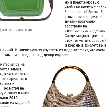
но и практичностью,
чтобы не носить с собой
бесполезный багаж. В
этом сезоне внимание
дизайнеров было
заострено на
умки 2010. Сумка Marni
классических изделиях.
Среди модных цветов
стоит отметить розовый
и красный, фиолетовый,
, синий. И никак нельзя упустить из вида тот факт, что очень
 внимание отведено под декор изделия.
 материалов на
ачатся
замша,
ь, кожа
, а также
ные варианты в
астика и
. Несмотря на
ную гонку в мире
умки 2010
взяли из моделей