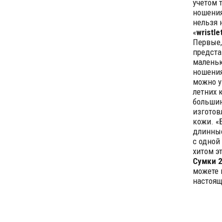
учетом 
ношения
нельзя 
«
wristle
Первые,
предст
маленьк
ношения
можно у
летних 
большин
изготов
кожи. «
длинные
с одной
хитом э
Сумки 
можете 
настоящ