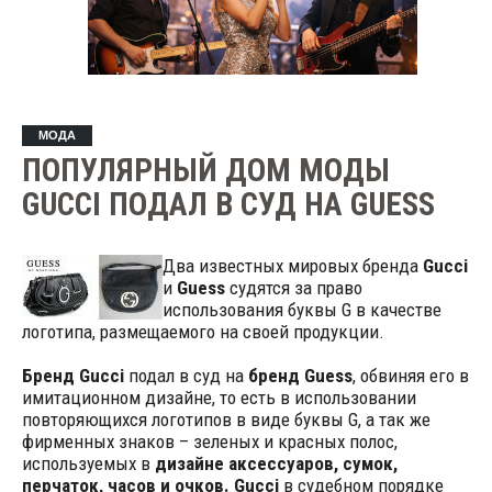
МОДА
ПОПУЛЯРНЫЙ ДОМ МОДЫ
GUCCI ПОДАЛ В СУД НА GUESS
Два известных мировых бренда
Gucci
и
Guess
судятся за право
использования буквы G в качестве
логотипа, размещаемого на своей продукции.
Бренд Gucci
подал в суд на
бренд Guess
, обвиняя его в
имитационном дизайне, то есть в использовании
повторяющихся логотипов в виде буквы G, а так же
фирменных знаков – зеленых и красных полос,
используемых в
дизайне аксессуаров, сумок,
перчаток, часов и очков.
Gucci
в судебном порядке