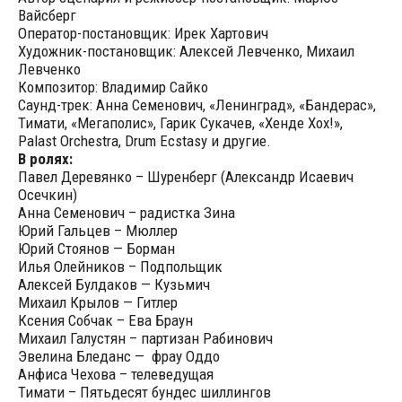
Вайсберг
Оператор-постановщик: Ирек Хартович
Художник-постановщик: Алексей Левченко, Михаил
Левченко
Композитор: Владимир Сайко
Саунд-трек: Анна Семенович, «Ленинград», «Бандерас»,
Тимати, «Мегаполис», Гарик Сукачев, «Хенде Хох!»,
Palast Orchestra, Drum Ecstasy и другие.
В ролях:
Павел Деревянко – Шуренберг (Александр Исаевич
Осечкин)
Анна Семенович – радистка Зина
Юрий Гальцев – Мюллер
Юрий Стоянов — Борман
Илья Олейников – Подпольщик
Алексей Булдаков — Кузьмич
Михаил Крылов — Гитлер
Ксения Собчак – Ева Браун
Михаил Галустян – партизан Рабинович
Эвелина Бледанс — фрау Оддо
Анфиса Чехова – телеведущая
Тимати – Пятьдесят бундес шиллингов