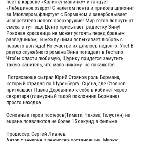
поет в караоке «Калинку-малинку» и танцует
«Лебединое озеро»! С налетом понта и прикола шпионит
за Мюллером, флиртует с Борманом и завербовывает
изобретателя нового сверхоружия! Мир готов лопнуть от
смеха, а тут еще Центр присылает радистку Зину!
Роковая красавица не может устоять перед бравым
разведчиком, и между ними вспыхивает любовь с
первого взгляда! Но счастье их длилось недолго. Упс! В
разгар служебного романа Зина попадает в Гестапо.
Чтобы спасти любимую, Шурику придется замутить
такую канитель, что мало никому не покажется…
Потрясающе сыграл Юрий Стоянов роль Бормана,
который страдал по Шуренбергу. Сцена, где Стоянов
приглашает Павла Деревянко к себе в кабинет через
секретаря (гламурный такой поклонник Бормана)
просто находка.
Основные герои постеров(Тимати, Чехова, Галустян) на
экране появляются не более 15 секунд в фильме.
Продюсер: Сергей Ливнев,
Автор сценария и режиссер-постановщик: Марюс