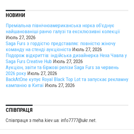
НОВИНИ
Преміальна північноамериканська норка об’єднує
найшанованіші ранчо галузі та ексклюзивні колекції
Июль 27, 2026
Saga Furs з гордістю представляє: повністю жіночу
команду на стенді аукціоніста
Июль 27, 2026
Подорож відкриттів: індійська дизайнерка Неха Чавла у
Saga Furs Creative Hub
Июль 27, 2026
Аукціон, звіти та біржові релізи Saga Furs за червень
2026 року
Июль 27, 2026
BackAtOne купує Royal Black Top Lot та запускає рекламну
кампанію в Китаї
Июль 27, 2026
СПІВПРАЦЯ
Співпраця з meha.kiev.ua: info7777@ukr.net.