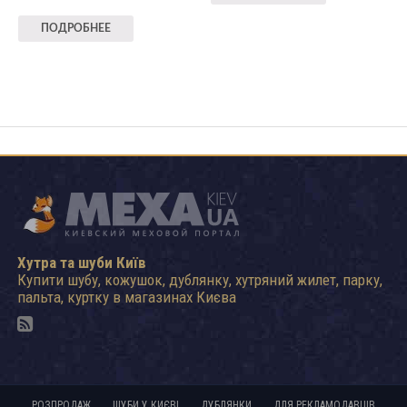
ПОДРОБНЕЕ
Хутра та шуби Київ
Купити шубу, кожушок, дублянку, хутряний жилет, парку,
пальта, куртку в магазинах Києва
РОЗПРОДАЖ
ШУБИ У КИЄВІ
ДУБЛЯНКИ
ДЛЯ РЕКЛАМОДАВЦІВ