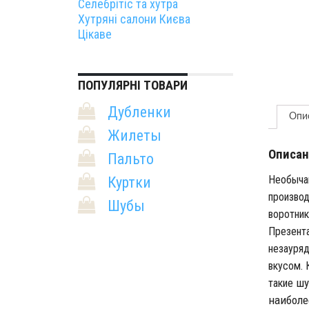
Селебрітіс та хутра
Хутряні салони Києва
Цікаве
ПОПУЛЯРНІ ТОВАРИ
Дубленки
Опи
Жилеты
Описан
Пальто
Необычай
Куртки
производ
Шубы
воротник
Презента
незауря
вкусом.
ш
такие
наиболе