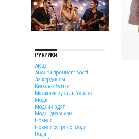
РУБРИКИ
АКЦІЇ!
Анонси промисловості
За кордоном
Київські бутіки
Магазини хутра в Україні
Мода
Модний одяг
Модні дизанери
Новини
Новини хутряної моди
Події