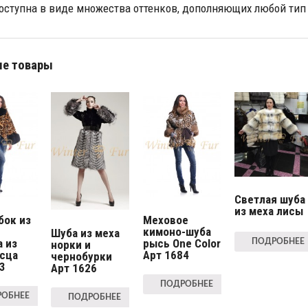
оступна
в
виде
множества
оттенков
дополняющих
любой
тип
,
е товары
Светлая шуба
из меха лисы
бок из
Меховое
кимоно-шуба
Шуба из меха
 из
рысь One Color
ПОДРОБНЕЕ
норки и
есца
Арт 1684
чернобурки
3
Арт 1626
ПОДРОБНЕЕ
ОБНЕЕ
ПОДРОБНЕЕ