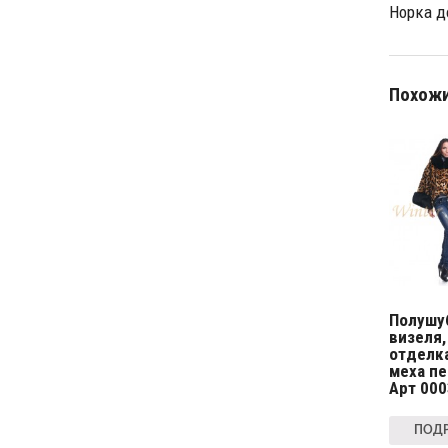
Н
орка
д
Похожи
Полушу
визеля,
отделка
меха п
Арт 000
ПОДР