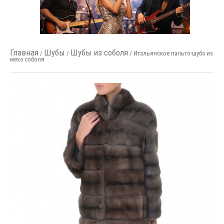
Главная
Шубы
Шубы из соболя
/
/
/ Итальянское пальто-шуба из
меха соболя