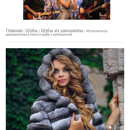
Главная
Шубы
Шубы из шиншиллы
/
/
/ Итальянское
шиншилловое пальто-шуба с капюшоном