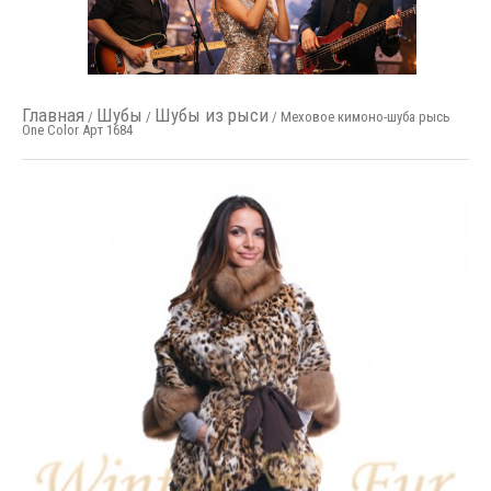
Главная
Шубы
Шубы из рыси
/
/
/ Меховое кимоно-шуба рысь
One Color Арт 1684