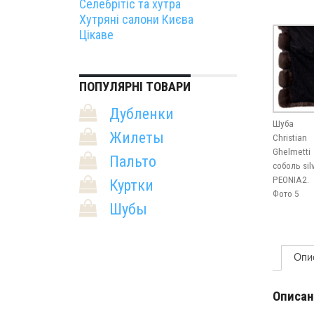
Селебрітіс та хутра
Хутряні салони Києва
Цікаве
ПОПУЛЯРНІ ТОВАРИ
Дубленки
Шуба
Жилеты
Christian
Ghelmetti
Пальто
соболь sil
PEONIA2.
Куртки
Фото 5
Шубы
Опи
Описан