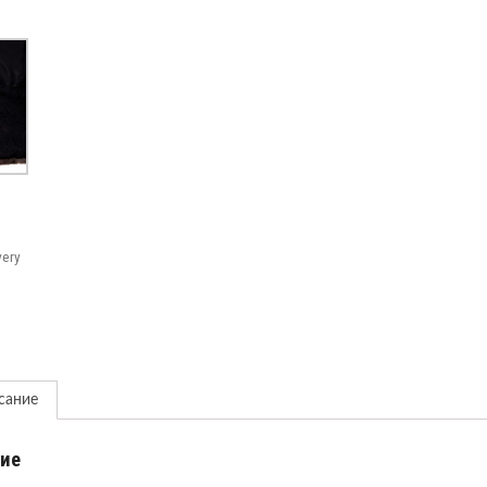
very
сание
ие