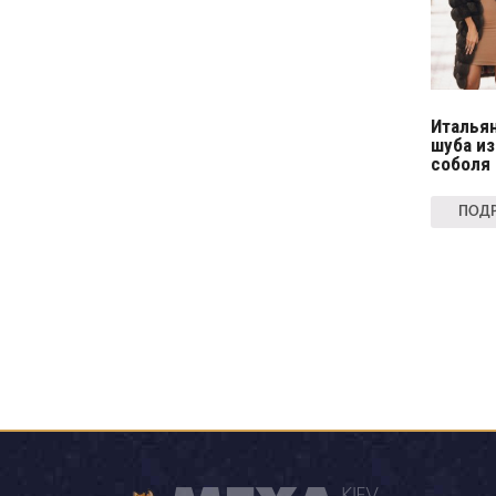
Италья
шуба из
соболя
ПОДР