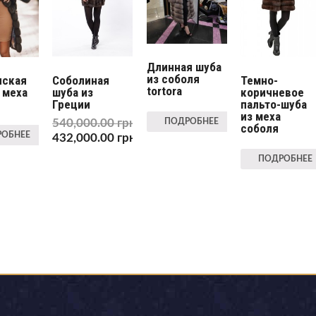
Длинная шуба
из соболя
Соболиная
нская
Темно-
tortora
шуба из
 меха
коричневое
Греции
пальто-шуба
из меха
540,000.00
грн
ПОДРОБНЕЕ
соболя
ОБНЕЕ
432,000.00
грн
ПОДРОБНЕЕ