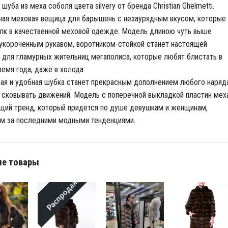
шуба из меха соболя цвета silvery от бренда Christian Ghelmetti.
ая меховая вещица для барышень с незаурядным вкусом, которые
лк в качественной меховой одежде. Модель длиною чуть выше
 укороченным рукавом, воротником-стойкой станет настоящей
 для гламурных жительниц мегаполиса, которые любят блистать в
емя года, даже в холода.
ая и удобная шубка станет прекрасным дополнением любого наряда
 сковывать движений. Модель с поперечной выкладкой пластин мех
щий тренд, который придется по душе девушкам и женщинам,
м за последними модными тенденциями.
е товары
Распродажа!