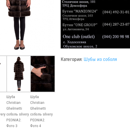
Категория:
Шубы из соболя
Шуба
Шуба
Christian
Christian
Ghelmetti
Ghelmetti
very
соболь silvery
соболь silvery
PEONIA2.
PEONIA2.
Фото 3
Фото 4