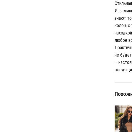
Стильная 
Изысканн
знают то
колен, с
находкой
любое вр
Практичн
не будет
– настоя
следящи
Похожи