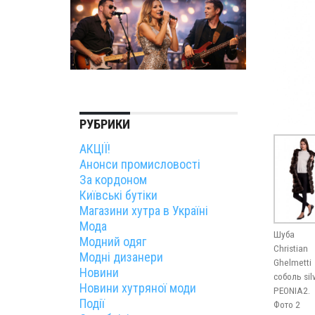
РУБРИКИ
АКЦІЇ!
Анонси промисловості
За кордоном
Київські бутіки
Магазини хутра в Україні
Мода
Шуба
Модний одяг
Christian
Модні дизанери
Ghelmetti
Новини
соболь sil
Новини хутряної моди
PEONIA2.
Події
Фото 2