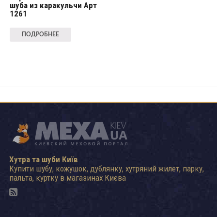
шуба из каракульчи Арт
1261
ПОДРОБНЕЕ
Хутра та шуби Київ
Купити шубу, кожушок, дублянку, хутряний жилет, парку,
пальта, куртку в магазинах Києва