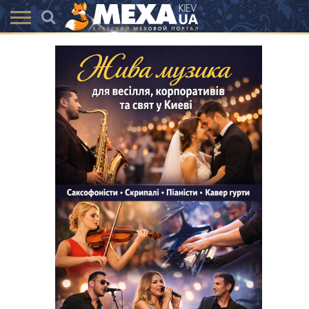
КАТАЛОГ
АКЦІЇ
ВИСТАВКИ
ПОСЛУГИ
МАГАЗИНИ
ХУТРЯНА
НОВИНИ
КОНТАКТИ
АКСЕССУАРИ
МОДА