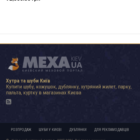
Хутра та шуби Київ
Купити шубу, кожушок, дублянку, хутряний жилет, парку,
пальта, куртку в магазинах Києва
РОЗПРОДАЖ
ШУБИ У КИЄВІ
ДУБЛЯНКИ
ДЛЯ РЕКЛАМОДАВЦІВ