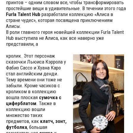
принтов – одним словом все, чтобы трансформировать
простейшие вещи в удивительные. В течении этого года
Furla Talent Hub
разработали коллекцию «Алиса в
стране чудес», которая посвящена приключениям
Алисы.
В роли главного героя новейшей коллекции Furla Talent
Hub выступила не Алиса, как все наверно уже
представили, а
кролик. Этот персонаж
сказочки Льюиса Кэррола у
Фабио Сассо и Хуана Каро
стал английским денди.
Тему времени они тоже не
забыли. Кроме часиков с
кроликом в коллекцию
вошла плоская
сумочка с
циферблатом
. Также в
коллекцию вошли
множество таких
предметов, как
клатч, зонт,
футболка
, большая