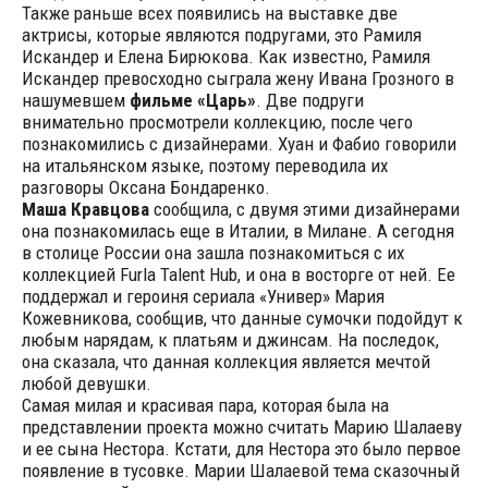
Также раньше всех появились на выставке две
актрисы, которые являются подругами, это Рамиля
Искандер и Елена Бирюкова. Как известно, Рамиля
Искандер превосходно сыграла жену Ивана Грозного в
нашумевшем
фильме «Царь»
. Две подруги
внимательно просмотрели коллекцию, после чего
познакомились с дизайнерами. Хуан и Фабио говорили
на итальянском языке, поэтому переводила их
разговоры Оксана Бондаренко.
Маша Кравцова
сообщила, с двумя этими дизайнерами
она познакомилась еще в Италии, в Милане. А сегодня
в столице России она зашла познакомиться с их
коллекцией Furla Talent Hub, и она в восторге от ней. Ее
поддержал и героиня сериала «Универ» Мария
Кожевникова, сообщив, что данные сумочки подойдут к
любым нарядам, к платьям и джинсам. На последок,
она сказала, что данная коллекция является мечтой
любой девушки.
Самая милая и красивая пара, которая была на
представлении проекта можно считать Марию Шалаеву
и ее сына Нестора. Кстати, для Нестора это было первое
появление в тусовке. Марии Шалаевой тема сказочный