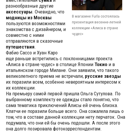
вместительная
сумка
и
разнообразные другие
аксессуары
. Очевидно, что
В магазине Furla состоялась
модницы из Москвы
презентация весенне-летней
пользуются возможностями
коллекции «Алиса в стране
знакомства с дизайнером, и
чудес»
совместно с ними
отправляются в сказочные
путешествия
.
Фабио Сассо и Хуан Каро
еще раньше встретились с поклонницами проекта
«Алиса в стране чудес» в столице Японии
Токио
и в
итальянском городе Милане. Они заявили, что такого
великолепного приема не встречали,
русские звезды
их поразили всем, особенно невероятным интересом к
их коллекции.
На премьеру самой первой пришла Ольга Сутулова. По
выбранному комплекту ее одежды стало понятно, что
сама тематика приключений Алисы ей очень близка.
Клатчи ее поразили больше всего. Она сожалела лишь о
том, что в составе данной коллекции нету перчаток. Она
подумала, что они ей бы очень подошли. А после этого
она долго позировала фотокорреспондентам.