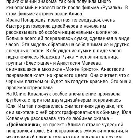
приключений знакома, так она получила много
кинопремий и известность после фильма «Русалка». В
этом фильме актрису звали Алиса.
Ирана Понарошку, известная телеведущая, очень
быстро разговорила дизайнеров и начала им
рассказывать об особом национальных шопингов.
Больше всего ей понравилась сумка, сделанная в виде
часов. Эта модель обратила на себя внимание и других
звездных гостей. В обсуждение сумки в виде часов
подключилась Надежда Ручка – исполнительница
группы «Блестящие» и Анастасия Макеева,
снимавшаяся в мюзикле «Монте-Кристо». Анастасии
понравился клатч из красного цвета. Она считает, что с
черным платьем он будет выглядеть красиво. Это она и
продемонстрировала.
На Юлию Ковальчук особое впечатление произвела
футболка с принтом двум дизайнерам понравилась
Юля. Им так понравилась симпатичная девушка, что
они захотели с ней сфотографироваться в обнимку. Юля
Ковальчук рассказала, что ее любимая сказка –
«
Дюймовочка
», но проект «Алиса в стране чудес» ей
понравился тоже. Ей понравились сумочки м клатчи, и
их огромный плюс в том, что они подходят в другим