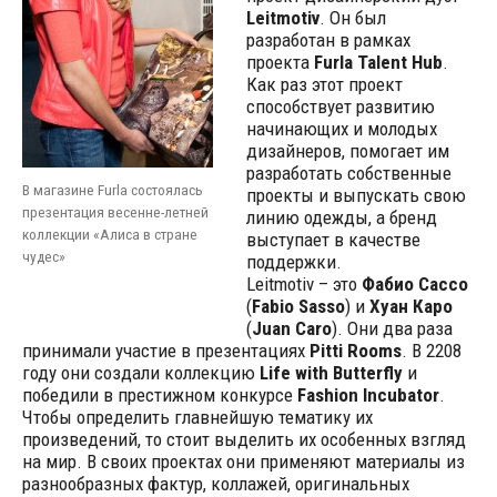
Leitmotiv
. Он был
разработан в рамках
проекта
Furla Talent Hub
.
Как раз этот проект
способствует развитию
начинающих и молодых
дизайнеров, помогает им
разработать собственные
В магазине Furla состоялась
проекты и выпускать свою
презентация весенне-летней
линию одежды, а бренд
коллекции «Алиса в стране
выступает в качестве
чудес»
поддержки.
Leitmotiv – это
Фабио Сассо
(
Fabio Sasso
) и
Хуан Каро
(
Juan Caro
). Они два раза
принимали участие в презентациях
Pitti Rooms
. В 2208
году они создали коллекцию
Life with Butterfly
и
победили в престижном конкурсе
Fashion Incubator
.
Чтобы определить главнейшую тематику их
произведений, то стоит выделить их особенных взгляд
на мир. В своих проектах они применяют материалы из
разнообразных фактур, коллажей, оригинальных