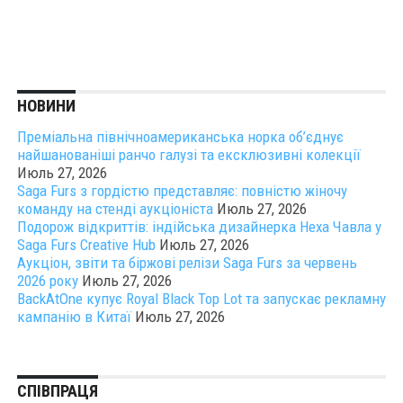
НОВИНИ
Преміальна північноамериканська норка об’єднує
найшанованіші ранчо галузі та ексклюзивні колекції
Июль 27, 2026
Saga Furs з гордістю представляє: повністю жіночу
команду на стенді аукціоніста
Июль 27, 2026
Подорож відкриттів: індійська дизайнерка Неха Чавла у
Saga Furs Creative Hub
Июль 27, 2026
Аукціон, звіти та біржові релізи Saga Furs за червень
2026 року
Июль 27, 2026
BackAtOne купує Royal Black Top Lot та запускає рекламну
кампанію в Китаї
Июль 27, 2026
СПІВПРАЦЯ