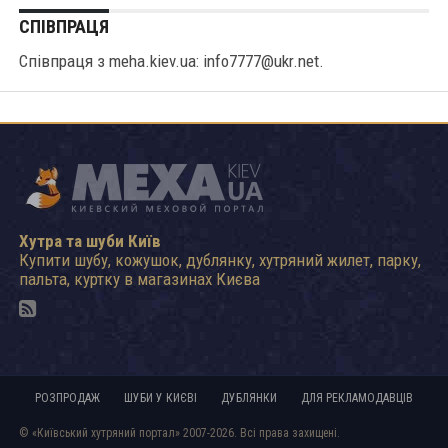
СПІВПРАЦЯ
Співпраця з meha.kiev.ua: info7777@ukr.net.
Хутра та шуби Київ
Купити шубу, кожушок, дублянку, хутряний жилет, парку,
пальта, куртку в магазинах Києва
РОЗПРОДАЖ
ШУБИ У КИЄВІ
ДУБЛЯНКИ
ДЛЯ РЕКЛАМОДАВЦІВ
© «Київський хутряний портал» 2007-2026. Всі права захищені.