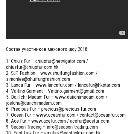
Состав участников мехового шоу 2018:
1. Chiu’s Fur – chiusfur@netvigator.com /
chiusfur@chiusfur.com.hk
2. S.F. Fashion – www.shuifungfashion.com /
simonlee@shuifungfashion.com
3. Lanca Fur – www.lancafur.com / lancafur@hkstar.com
4. Valtino Garment – Valtino.garment@gmail.com
5. Dai-Ichi Madam Fur – www.daiichimadam.com /
joelchu@daiichimadam.com
6. Precious Fur – precious@precious-fur.com
7. Ocean Fur – www.oceanfur.com / contact@oceanfur.com
8. Ace Fur – www.acefur.com / acefur@acefur.com
9. Season Trading – info@season-trading.com
10. East Link Fur – eastlink@eastlinkfur.com.hk