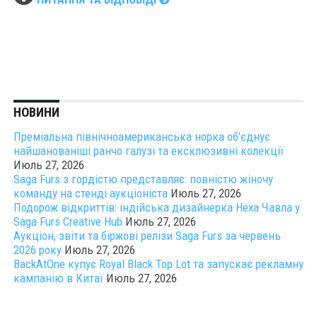
НОВИНИ
Преміальна північноамериканська норка об’єднує
найшанованіші ранчо галузі та ексклюзивні колекції
Июль 27, 2026
Saga Furs з гордістю представляє: повністю жіночу
команду на стенді аукціоніста
Июль 27, 2026
Подорож відкриттів: індійська дизайнерка Неха Чавла у
Saga Furs Creative Hub
Июль 27, 2026
Аукціон, звіти та біржові релізи Saga Furs за червень
2026 року
Июль 27, 2026
BackAtOne купує Royal Black Top Lot та запускає рекламну
кампанію в Китаї
Июль 27, 2026