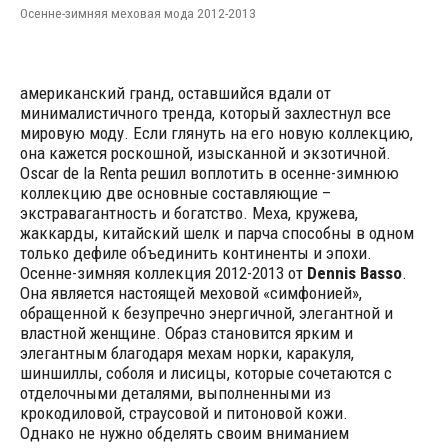
Осенне-зимняя меховая мода 2012-2013
американский гранд, оставшийся вдали от
минималистичного тренда, который захлестнул все
мировую моду. Если глянуть на его новую коллекцию,
она кажется роскошной, изысканной и экзотичной.
Oscar de la Renta решил воплотить в осенне-зимнюю
коллекцию две основные составляющие –
экстравагантность и богатство.
Меха, кружева,
жаккарды, китайский шелк и парча способны в одном
только дефиле объединить континенты и эпохи.
Осенне-зимняя коллекция 2012-2013 от
Dennis Basso
.
Она является настоящей меховой «симфонией»,
обращенной к безупречно энергичной, элегантной и
властной женщине. Образ становится ярким и
элегантным благодаря мехам норки, каракуля,
шиншиллы, соболя и лисицы, которые сочетаются с
отделочными деталями, выполненными из
крокодиловой, страусовой и питоновой кожи.
Однако не нужно обделять своим вниманием