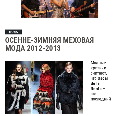
МОДА
ОСЕННЕ-ЗИМНЯЯ МЕХОВАЯ
МОДА 2012-2013
Модные
критики
считают,
что
Oscar
de la
Renta
–
это
последний