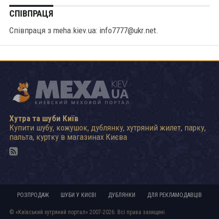
СПІВПРАЦЯ
Співпраця з meha.kiev.ua: info7777@ukr.net.
Хутра та шуби Київ
Купити шубу, кожушок, дублянку, хутряний жилет, парку,
пальта, куртку в магазинах Києва
РОЗПРОДАЖ
ШУБИ У КИЄВІ
ДУБЛЯНКИ
ДЛЯ РЕКЛАМОДАВЦІВ
© «Київський хутряний портал» 2007-2026. Всі права захищені.