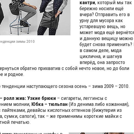
кантри
, который мы так
бережно носили ещё
вчера? Отправить его в
урну для мусора как
устаревшую вещь, но
может мода ещё вернётс
и данную вещицу можно
енденции зимы 2010
будет снова применить?
в самом деле, мода
циклична, и шагнув
вперёд, она запросто
ернуться обратно прихватив с собой нечто новое, но до боли
е и родное.
 тенденции наступающего сезона осень – зима 2009 – 2010.
 – ролл жив:
Узкие брюки
– сигареты, леггинсы с
ением молнии,
Юбка – тюльпан
(Из денима либо кожанная),
с пайтеками, девайсы кислотных оттенков (бижутерия из
а, сумки, сапоги), так – же применимы короткие майки с
тной печатью.