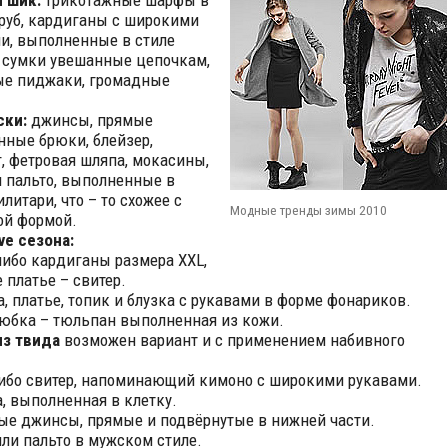
 шик:
трикотажные шарфы в
руб, кардиганы с широкими
и, выполненные в стиле
 сумки увешанные цепочкам,
е пиджаки, громадные
ски:
джинсы, прямые
нные брюки, блейзер,
, фетровая шляпа, мокасины,
и пальто, выполненные в
литари, что – то схожее с
Модные тренды зимы 2010
ой формой.
ve сезона:
либо кардиганы размера XXL,
 платье – свитер.
а, платье, топик и блузка с рукавами в форме фонариков.
юбка – тюльпан выполненная из кожи.
из твида
возможен вариант и с применением набивного
ибо свитер, напоминающий кимоно с широкими рукавами.
, выполненная в клетку.
е джинсы, прямые и подвёрнутые в нижней части.
или пальто в мужском стиле.