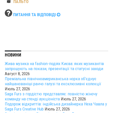
ПАЛЬТО
ПИТАННЯ ТА ВІДПОВІДІ
НОВИНИ
Жива музика на fashion-подіях Києва: яких музикантів
запрошують на покази, презентації та статусні заходи
Август 8, 2026
Преміальна північноамериканська норка об’єднує
найшанованіші ранчо галузі та ексклюзивні колекції
Июль 27, 2026
Saga Furs з гордістю представляє: повністю жіночу
команду на стенді аукціоніста
Июль 27, 2026
Подорож відкриттів: індійська дизайнерка Неха Чавла у
Saga Furs Creative Hub
Июль 27, 2026