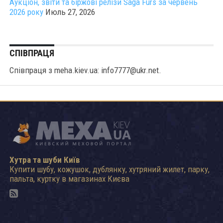
Аукціон, звіти та біржові релізи Saga Furs за червень
2026 року
Июль 27, 2026
СПІВПРАЦЯ
Співпраця з meha.kiev.ua: info7777@ukr.net.
Хутра та шуби Київ
Купити шубу, кожушок, дублянку, хутряний жилет, парку,
пальта, куртку в магазинах Києва