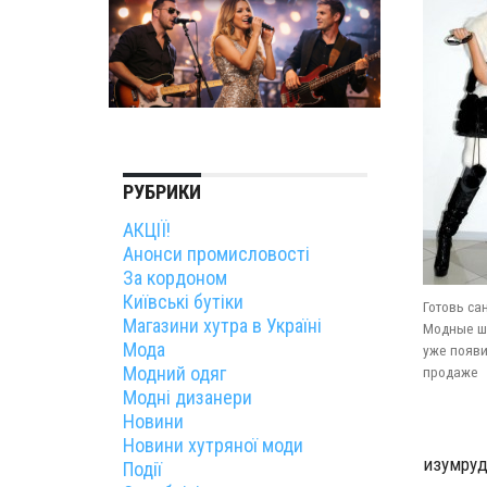
РУБРИКИ
АКЦІЇ!
Анонси промисловості
За кордоном
Київські бутіки
Готовь са
Магазини хутра в Україні
Модные ш
Мода
уже появи
Модний одяг
продаже
Модні дизанери
Новини
Новини хутряної моди
изумруд
Події