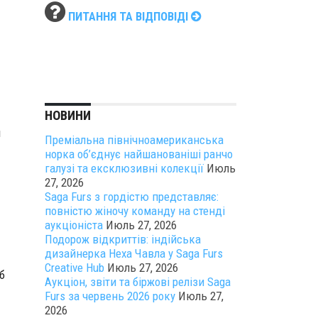
ПИТАННЯ ТА ВІДПОВІДІ
е
НОВИНИ
й
Преміальна північноамериканська
норка об’єднує найшанованіші ранчо
галузі та ексклюзивні колекції
Июль
27, 2026
Saga Furs з гордістю представляє:
повністю жіночу команду на стенді
аукціоніста
Июль 27, 2026
Подорож відкриттів: індійська
дизайнерка Неха Чавла у Saga Furs
Creative Hub
Июль 27, 2026
б
Аукціон, звіти та біржові релізи Saga
Furs за червень 2026 року
Июль 27,
2026