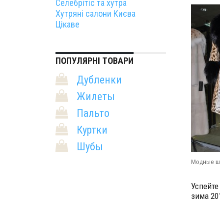
Селебрітіс та хутра
Хутряні салони Києва
Цікаве
ПОПУЛЯРНІ ТОВАРИ
Дубленки
Жилеты
Пальто
Куртки
Шубы
Модные ш
Успейте
зима 20