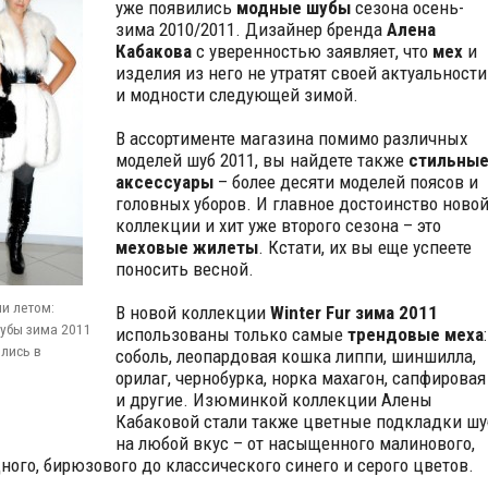
уже появились
модные шубы
сезона осень-
зима 2010/2011. Дизайнер бренда
Алена
Кабакова
с уверенностью заявляет, что
мех
и
изделия из него не утратят своей актуальности
и модности следующей зимой.
В ассортименте магазина помимо различных
моделей шуб 2011, вы найдете также
стильны
аксессуары
– более десяти моделей поясов и
головных уборов. И главное достоинство ново
коллекции и хит уже второго сезона – это
меховые жилеты
. Кстати, их вы еще успеете
поносить весной.
ни летом:
В новой коллекции
Winter Fur зима 2011
убы зима 2011
использованы только самые
трендовые меха
:
лись в
соболь, леопардовая кошка липпи, шиншилла,
орилаг, чернобурка, норка махагон, сапфировая
и другие. Изюминкой коллекции Алены
Кабаковой стали также цветные подкладки шу
на любой вкус – от насыщенного малинового,
ного, бирюзового до классического синего и серого цветов.