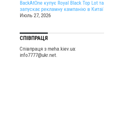
BackAtOne купує Royal Black Top Lot та
запускає рекламну кампанію в Китаї
Июль 27, 2026
СПІВПРАЦЯ
Співпраця з meha.kiev.ua:
info7777@ukr.net.