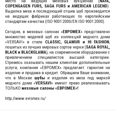
место на ведущих меховых аукционах (
NAFA,
COPENGAGEN FURS, SAGA FURS и AMERICAN LEGEND
).
Выделка меха и последующий отшив шуб производится
на ведущих фабриках работающих по европейским
стандартам качества (ISO 9001:2000/EN ISO 9001:2000).
Сегодня, в меховых салонах «
ЕВРОМЕХ
» представлено
множество моделей шуб из коллекций модного дома
«VERSAVI» в стиле
CLASSIC, GLAMUR и HI FASHION
,
пошитых из лучших мировых сортов норки (
SAGA ROYAL,
BLACK и BLACKGLAMA
), на современном оборудовании с
привлечением специалистов высшей категории.
Стремясь оказывать нашим клиентам дополнительные
услуги, компания «ЕВРОМЕХ» предлагает: гарантия на
изделие и продажа в кредит. Обращаем Ваше внимание,
что в Москве
шубы
и изделия из меха под маркой
модного дома «
VERSAVI
» имеют право реализовывать
ТОЛЬКО
меховые салоны «ЕВРОМЕХ»!
http://www.evromex.ru/