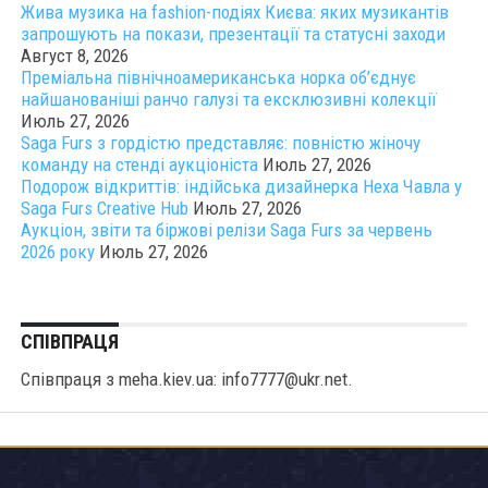
Жива музика на fashion-подіях Києва: яких музикантів
запрошують на покази, презентації та статусні заходи
Август 8, 2026
Преміальна північноамериканська норка об’єднує
найшанованіші ранчо галузі та ексклюзивні колекції
Июль 27, 2026
Saga Furs з гордістю представляє: повністю жіночу
команду на стенді аукціоніста
Июль 27, 2026
Подорож відкриттів: індійська дизайнерка Неха Чавла у
Saga Furs Creative Hub
Июль 27, 2026
Аукціон, звіти та біржові релізи Saga Furs за червень
2026 року
Июль 27, 2026
СПІВПРАЦЯ
Співпраця з meha.kiev.ua: info7777@ukr.net.