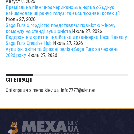
Август 8, 2026
Преміальна північноамериканська норка об’єднує
найшанованіші ранчо галузі та ексклюзивні колекції
Июль 27, 2026
Saga Furs з гордістю представляє: повністю жіночу
команду на стенді аукціоніста
Июль 27, 2026
Подорож відкриттів: індійська дизайнерка Неха Чавла у
Saga Furs Creative Hub
Июль 27, 2026
Аукціон, звіти та біржові релізи Saga Furs за червень
2026 року
Июль 27, 2026
СПІВПРАЦЯ
Співпраця з meha.kiev.ua: info7777@ukr.net.