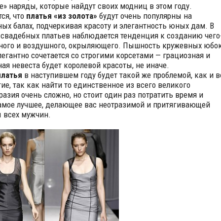
е» наряды, которые найдут своих модниц в этом году.
ся, что
платья «из золота»
будут очень популярны на
ых балах, подчеркивая красоту и элегантность юных дам. В
 свадебных платьев наблюдается тенденция к созданию чего
ного и воздушного, окрыляющего. Пышность кружевных юбо
легантно сочетается со строгими корсетами — грациозная и
ая невеста будет королевой красоты, не иначе.
платья
в наступившем году будет такой же проблемой, как и в
гие, так как найти то единственное из всего великого
разия очень сложно, но стоит один раз потратить время и
амое лучшее, делающее вас неотразимой и притягивающей
 всех мужчин.