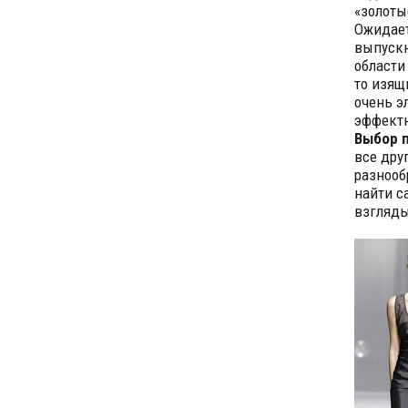
«золоты
Ожидает
выпускн
области
то изящ
очень э
эффектн
Выбор 
все дру
разнооб
найти с
взгляды