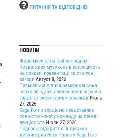
ПИТАННЯ ТА ВІДПОВІДІ
НОВИНИ
Жива музика на fashion-подіях
а
Києва: яких музикантів запрошують
,
на покази, презентації та статусні
заходи
Август 8, 2026
В
Преміальна північноамериканська
норка об’єднує найшанованіші ранчо
галузі та ексклюзивні колекції
Июль
27, 2026
Saga Furs з гордістю представляє:
повністю жіночу команду на стенді
аукціоніста
Июль 27, 2026
т
Подорож відкриттів: індійська
дизайнерка Неха Чавла у Saga Furs