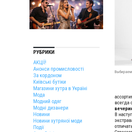
РУБРИКИ
АКЦІЇ!
Анонси промисловості
Выбираем
За кордоном
Київські бутіки
Магазини хутра в Україні
Мода
ассорти
Модний одяг
всегда 
Модні дизанери
вечери
Новини
В насту
экстрав
Новини хутряної моди
отличат
Події