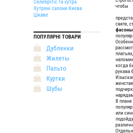
Строгос
Селебрітіс та хутра
чтобы
Хутряні салони Києва
Цікаве
предста
свете, 
фасоны
популя
ПОПУЛЯРНІ ТОВАРИ
Особенн
Дубленки
рассмот
платьях
Жилеты
напомин
когда 
Пальто
рукава 
Изыскан
Куртки
женстве
Шубы
подчер
нарядам
В плане 
популяр
или син
подойду
различ
Отдельн