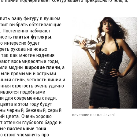
ть линий подчеркивает контур вашего прекрасного тела, а,
вить вашу фигуру в лучшем
стоит выбрать обтягивающие
. Постепенно набирают
рность
платья-футляры
.
о интересно будет
реть рукава на новых
, так как многие изделия
ают восьмидесятые годы,
были модны
широкие плечи
, а
были прямыми и острыми.
ный стиль, четкость линий и
нная строгость очень удачно
киваются подобными
и для современных леди.
цвета в этом году будут
ны черный, бежевый, серый
вечерние платья Jovani
ий цвета. Очень хорошо
т оттенки глубокого бардо и
ные
пастельные тона
.
о стоит упомянуть про