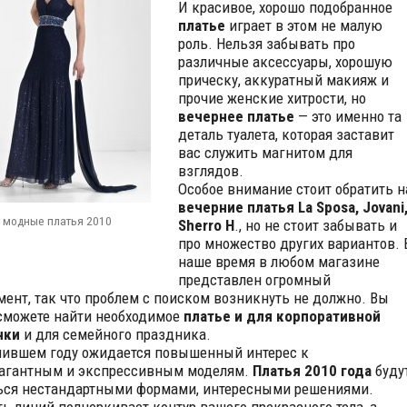
И красивое, хорошо подобранное
платье
играет в этом не малую
роль. Нельзя забывать про
различные аксессуары, хорошую
прическу, аккуратный макияж и
прочие женские хитрости, но
вечернее платье
— это именно та
деталь туалета, которая заставит
вас служить магнитом для
взглядов.
Особое внимание стоит обратить н
вечерние платья
La Sposa, Jovani
 модные платья 2010
Sherro H
., но не стоит забывать и
про множество других вариантов. 
наше время в любом магазине
представлен огромный
мент, так что проблем с поиском возникнуть не должно. Вы
сможете найти необходимое
платье и для корпоративной
нки
и для семейного праздника.
пившем году ожидается повышенный интерес к
агантным и экспрессивным моделям.
Платья 2010 года
буду
ься нестандартными формами, интересными решениями.